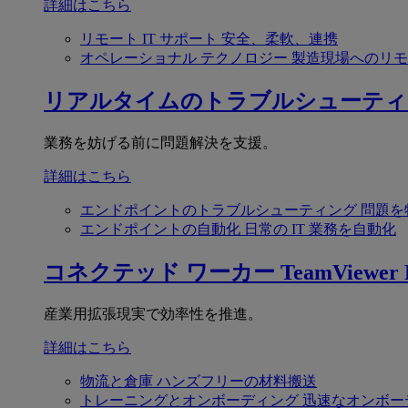
詳細はこちら
リモート IT サポート
安全、柔軟、連携
オペレーショナル テクノロジー
製造現場へのリモ
リアルタイムのトラブルシューティ
業務を妨げる前に問題解決を支援。
詳細はこちら
エンドポイントのトラブルシューティング
問題を
エンドポイントの自動化
日常の IT 業務を自動化
コネクテッド ワーカー
TeamViewer F
産業用拡張現実で効率性を推進。
詳細はこちら
物流と倉庫
ハンズフリーの材料搬送
トレーニングとオンボーディング
迅速なオンボー