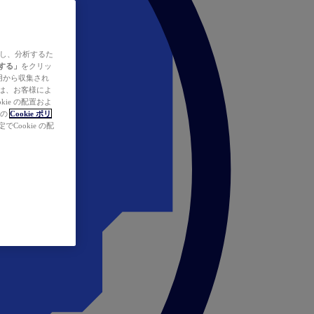
ズし、分析するた
する」
をクリッ
の使用から収集され
タは、お客様によ
ie の配置およ
社の
Cookie ポリ
Cookie の配