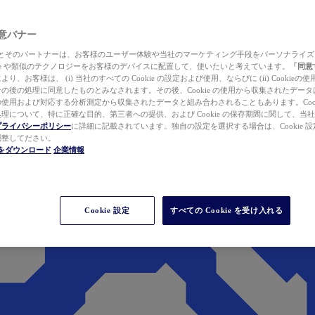
 同意バナー
ewer とそのパートナーは、お客様のユーザー体験や当社のマーケティング手段をパーソナライ
kie や類似のテクノロジーをお客様のデバイスに配置して、使いたいと考えています。
「同意
り、お客様は、 (i) 当社のすべての Cookie の設定および使用、ならびに (ii) Cookie
の後の処理に同意したものとみなされます。その後、Cookie の使用から収集されたデー
使用および対応する分析測定から収集されたデータと組み合わされることもあります。Cook
理について、特に正確な目的、第三者への提供、および Cookie の保存期間に関して、当
プライバシーポリシー
に詳細に記載されています。独自の設定を選択する場合は、Cookie 設定で
調整してださい。
werをダウンロード
企業情報
Cookie 設定
すべての Cookie を受け入れる