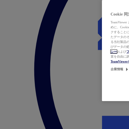
Cookie
TeamVi
めに、Coo
クすることによ
たデータのそ
る当社製品の
びデータの処
シー
および
置を自由に
TeamVie
企業情報