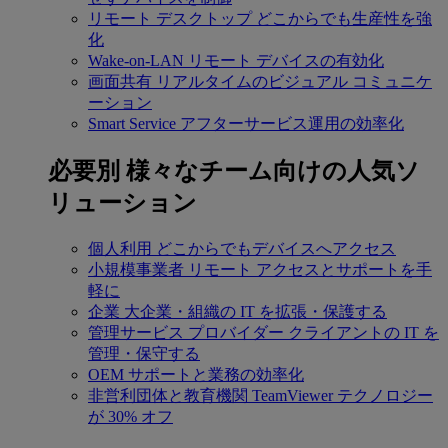
リモート デスクトップ
どこからでも生産性を強
化
Wake-on-LAN
リモート デバイスの有効化
画面共有
リアルタイムのビジュアル コミュニケ
ーション
Smart Service
アフターサービス運用の効率化
必要別
様々なチーム向けの人気ソ
リューション
個人利用
どこからでもデバイスへアクセス
小規模事業者
リモート アクセスとサポートを手
軽に
企業
大企業・組織の IT を拡張・保護する
管理サービス プロバイダー
クライアントの IT を
管理・保守する
OEM
サポートと業務の効率化
非営利団体と教育機関
TeamViewer テクノロジー
が 30% オフ