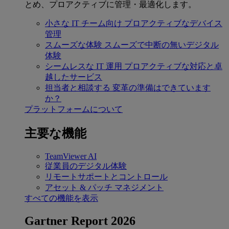
とめ、プロアクティブに管理・最適化します。
小さな IT チーム向け
プロアクティブなデバイス
管理
スムーズな体験
スムーズで中断の無いデジタル
体験
シームレスな IT 運用
プロアクティブな対応と卓
越したサービス
担当者と相談する
変革の準備はできています
か？
プラットフォームについて
主要な機能
TeamViewer AI
従業員のデジタル体験
リモートサポートとコントロール
アセット & パッチ マネジメント
すべての機能を表示
Gartner Report 2026