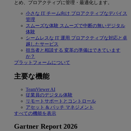
とめ、プロアクティブに管理・最適化します。
小さな IT チーム向け
プロアクティブなデバイス
管理
スムーズな体験
スムーズで中断の無いデジタル
体験
シームレスな IT 運用
プロアクティブな対応と卓
越したサービス
担当者と相談する
変革の準備はできています
か？
プラットフォームについて
主要な機能
TeamViewer AI
従業員のデジタル体験
リモートサポートとコントロール
アセット & パッチ マネジメント
すべての機能を表示
Gartner Report 2026