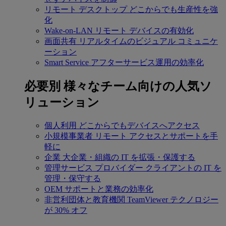
リモート デスクトップ
どこからでも生産性を強
化
Wake-on-LAN
リモート デバイスの有効化
画面共有
リアルタイムのビジュアル コミュニケ
ーション
Smart Service
アフターサービス運用の効率化
必要別
様々なチーム向けの人気ソ
リューション
個人利用
どこからでもデバイスへアクセス
小規模事業者
リモート アクセスとサポートを手
軽に
企業
大企業・組織の IT を拡張・保護する
管理サービス プロバイダー
クライアントの IT を
管理・保守する
OEM
サポートと業務の効率化
非営利団体と教育機関
TeamViewer テクノロジー
が 30% オフ