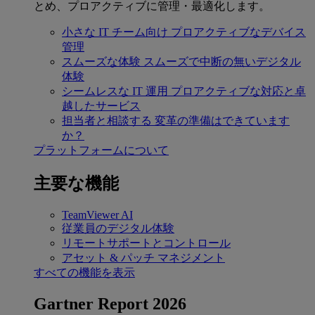
とめ、プロアクティブに管理・最適化します。
小さな IT チーム向け
プロアクティブなデバイス
管理
スムーズな体験
スムーズで中断の無いデジタル
体験
シームレスな IT 運用
プロアクティブな対応と卓
越したサービス
担当者と相談する
変革の準備はできています
か？
プラットフォームについて
主要な機能
TeamViewer AI
従業員のデジタル体験
リモートサポートとコントロール
アセット & パッチ マネジメント
すべての機能を表示
Gartner Report 2026