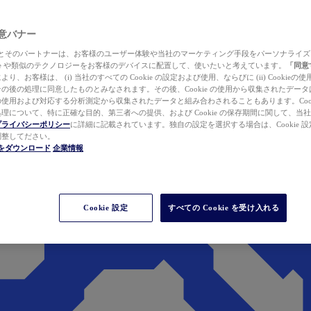
 同意バナー
ewer とそのパートナーは、お客様のユーザー体験や当社のマーケティング手段をパーソナライ
kie や類似のテクノロジーをお客様のデバイスに配置して、使いたいと考えています。
「同意
り、お客様は、 (i) 当社のすべての Cookie の設定および使用、ならびに (ii) Cookie
の後の処理に同意したものとみなされます。その後、Cookie の使用から収集されたデー
使用および対応する分析測定から収集されたデータと組み合わされることもあります。Cook
理について、特に正確な目的、第三者への提供、および Cookie の保存期間に関して、当
プライバシーポリシー
に詳細に記載されています。独自の設定を選択する場合は、Cookie 設定で
調整してださい。
werをダウンロード
企業情報
Cookie 設定
すべての Cookie を受け入れる