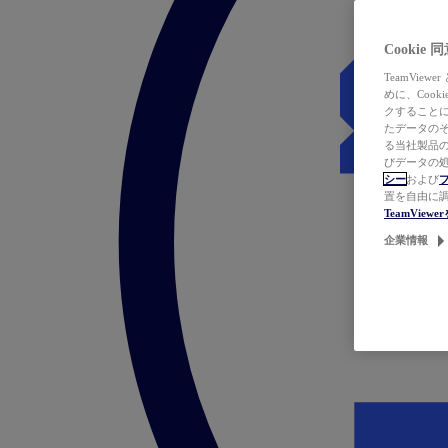
Cookie
TeamVi
めに、Coo
クすることによ
たデータのそ
る当社製品の
びデータの処
シー
および
置を自由に
TeamVie
企業情報