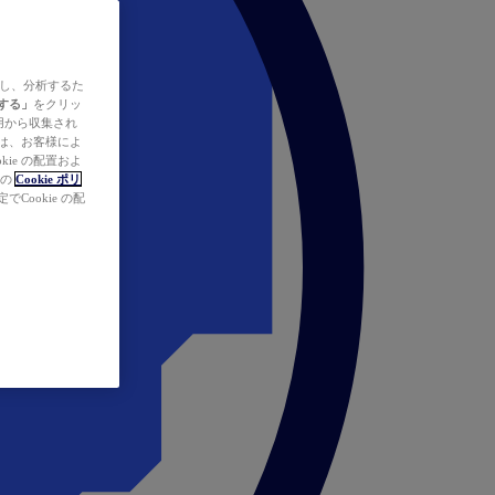
ズし、分析するた
する」
をクリッ
の使用から収集され
タは、お客様によ
ie の配置およ
社の
Cookie ポリ
Cookie の配