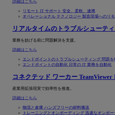
詳細はこちら
リモート IT サポート
安全、柔軟、連携
オペレーショナル テクノロジー
製造現場へのリモ
リアルタイムのトラブルシューティ
業務を妨げる前に問題解決を支援。
詳細はこちら
エンドポイントのトラブルシューティング
問題を
エンドポイントの自動化
日常の IT 業務を自動化
コネクテッド ワーカー
TeamViewer F
産業用拡張現実で効率性を推進。
詳細はこちら
物流と倉庫
ハンズフリーの材料搬送
トレーニングとオンボーディング
迅速なオンボー