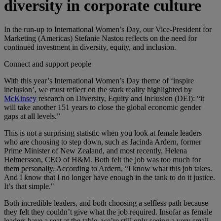
diversity in corporate culture
In the run-up to International Women’s Day, our Vice-President for
Marketing (Americas) Stefanie Nastou reflects on the need for
continued investment in diversity, equity, and inclusion.
Connect and support people
With this ​year’s​ International Women’s Day theme of ‘inspire
inclusion’, we must reflect on the stark reality highlighted by
McKinsey
research on Diversity, Equity and Inclusion (DEI)​:​​​ “it
will take another 151 years to close the global economic gender
gaps at all levels.”
This is not a surprising statistic when you look at female leaders
who are choosing to step down​, such as​ Jacinda Ardern, former
Prime Minister of New Zealand​,​ and most recently, Helena
Helmersson, CEO of H&M. ​B​oth felt the job was too much for
them personally​. ​​A​ccording to Ardern, “I know what this job takes.
And I know that I no longer have enough in the tank to do it justice.
It’s that simple."
Both incredible leaders, and both choosing a selfless path because
they felt they couldn’t give what the job required. ​​​Insofar​ as female
leaders have a seat at the table, ​we’re ​​​still ​only seeing a very​ ​​small