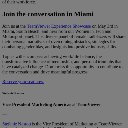
of their workforce.
Join the conversation in Miami
Join us at the
TeamViewer Experience Showcase
on May 3rd in
Miami, South Beach, and hear from our Women in Tech and
Motorsport panel. ​​This diverse panel of female trailblazers will share
their personal narratives of overcoming obstacles, strategies for
combating gender bias, and insights into positive industry shifts. ​ ​
Topics will encompass achieving work/life balance, the
transformative influence of mentorship, and personal triumphs that
have catalyzed change. Don’t​​ miss this opportunity to contribute to
the conversation and drive meaningful progress.
Reserve your seat now.
Stefanie Nastou
Vice-President Marketing Americas
at
TeamViewer
—
Stefanie Nastou
is the Vice President of Marketing at TeamViewer,