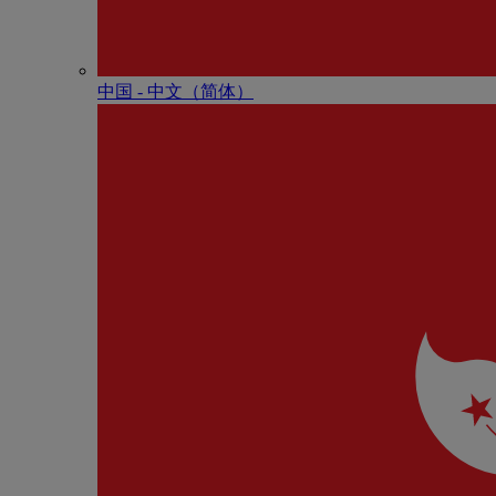
中国 - 中⽂（简体）