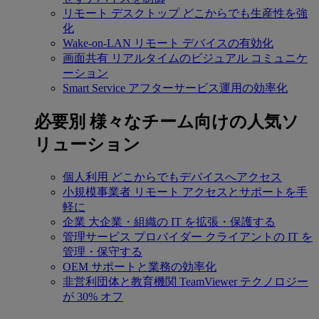
リモート デスクトップ
どこからでも生産性を強
化
Wake-on-LAN
リモート デバイスの有効化
画面共有
リアルタイムのビジュアル コミュニケ
ーション
Smart Service
アフターサービス運用の効率化
必要別
様々なチーム向けの人気ソ
リューション
個人利用
どこからでもデバイスへアクセス
小規模事業者
リモート アクセスとサポートを手
軽に
企業
大企業・組織の IT を拡張・保護する
管理サービス プロバイダー
クライアントの IT を
管理・保守する
OEM
サポートと業務の効率化
非営利団体と教育機関
TeamViewer テクノロジー
が 30% オフ