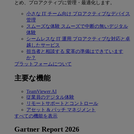
とめ、プロアクティブに管理・最適化します。
小さな IT チーム向け
プロアクティブなデバイス
管理
スムーズな体験
スムーズで中断の無いデジタル
体験
シームレスな IT 運用
プロアクティブな対応と卓
越したサービス
担当者と相談する
変革の準備はできています
か？
プラットフォームについて
主要な機能
TeamViewer AI
従業員のデジタル体験
リモートサポートとコントロール
アセット & パッチ マネジメント
すべての機能を表示
Gartner Report 2026