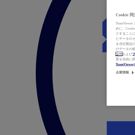
Cookie
TeamVi
めに、Coo
クすることによ
たデータのそ
る当社製品の
びデータの処
シー
および
置を自由に
TeamVie
企業情報