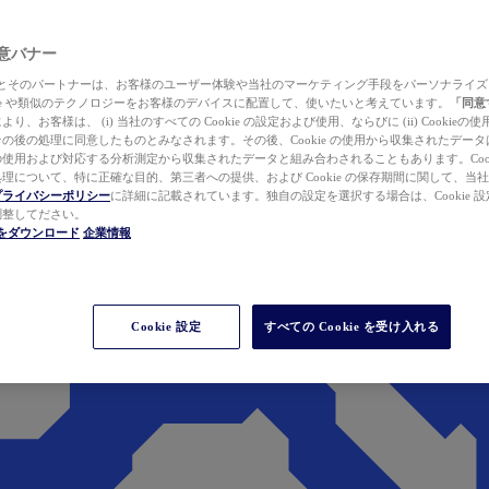
 同意バナー
ewer とそのパートナーは、お客様のユーザー体験や当社のマーケティング手段をパーソナライ
kie や類似のテクノロジーをお客様のデバイスに配置して、使いたいと考えています。
「同意
り、お客様は、 (i) 当社のすべての Cookie の設定および使用、ならびに (ii) Cookie
の後の処理に同意したものとみなされます。その後、Cookie の使用から収集されたデー
使用および対応する分析測定から収集されたデータと組み合わされることもあります。Cook
理について、特に正確な目的、第三者への提供、および Cookie の保存期間に関して、当
プライバシーポリシー
に詳細に記載されています。独自の設定を選択する場合は、Cookie 設定で
調整してださい。
werをダウンロード
企業情報
Cookie 設定
すべての Cookie を受け入れる