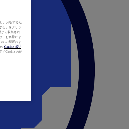
ズし、分析するた
する」
をクリッ
の使用から収集され
タは、お客様によ
ie の配置およ
社の
Cookie ポリ
Cookie の配