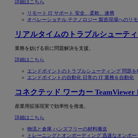
詳細はこちら
リモート IT サポート
安全、柔軟、連携
オペレーショナル テクノロジー
製造現場へのリモ
リアルタイムのトラブルシューティ
業務を妨げる前に問題解決を支援。
詳細はこちら
エンドポイントのトラブルシューティング
問題を
エンドポイントの自動化
日常の IT 業務を自動化
コネクテッド ワーカー
TeamViewer F
産業用拡張現実で効率性を推進。
詳細はこちら
物流と倉庫
ハンズフリーの材料搬送
トレーニングとオンボーディング
迅速なオンボー