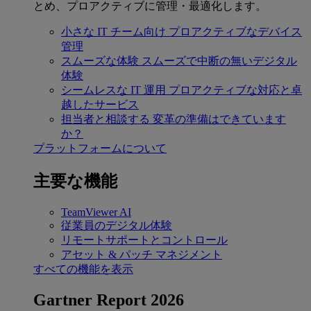
とめ、プロアクティブに管理・最適化します。
小さな IT チーム向け
プロアクティブなデバイス
管理
スムーズな体験
スムーズで中断の無いデジタル
体験
シームレスな IT 運用
プロアクティブな対応と卓
越したサービス
担当者と相談する
変革の準備はできています
か？
プラットフォームについて
主要な機能
TeamViewer AI
従業員のデジタル体験
リモートサポートとコントロール
アセット & パッチ マネジメント
すべての機能を表示
Gartner Report 2026