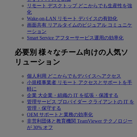
リモート デスクトップ
どこからでも生産性を強
化
Wake-on-LAN
リモート デバイスの有効化
画面共有
リアルタイムのビジュアル コミュニケ
ーション
Smart Service
アフターサービス運用の効率化
必要別
様々なチーム向けの人気ソ
リューション
個人利用
どこからでもデバイスへアクセス
小規模事業者
リモート アクセスとサポートを手
軽に
企業
大企業・組織の IT を拡張・保護する
管理サービス プロバイダー
クライアントの IT を
管理・保守する
OEM
サポートと業務の効率化
非営利団体と教育機関
TeamViewer テクノロジー
が 30% オフ