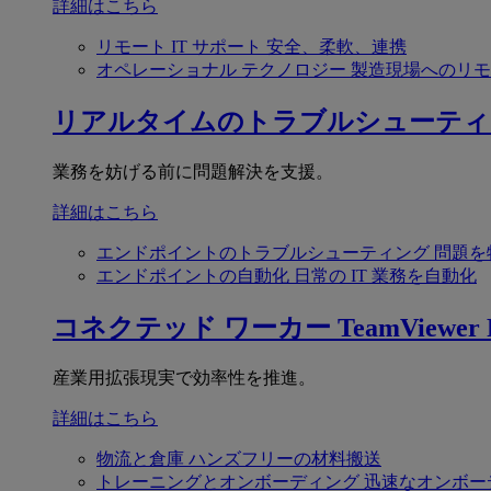
詳細はこちら
リモート IT サポート
安全、柔軟、連携
オペレーショナル テクノロジー
製造現場へのリモ
リアルタイムのトラブルシューティ
業務を妨げる前に問題解決を支援。
詳細はこちら
エンドポイントのトラブルシューティング
問題を
エンドポイントの自動化
日常の IT 業務を自動化
コネクテッド ワーカー
TeamViewer F
産業用拡張現実で効率性を推進。
詳細はこちら
物流と倉庫
ハンズフリーの材料搬送
トレーニングとオンボーディング
迅速なオンボー