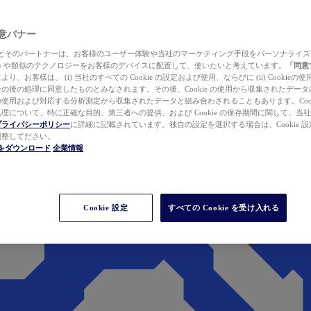
 同意バナー
ewer とそのパートナーは、お客様のユーザー体験や当社のマーケティング手段をパーソナライ
kie や類似のテクノロジーをお客様のデバイスに配置して、使いたいと考えています。
「同意
り、お客様は、 (i) 当社のすべての Cookie の設定および使用、ならびに (ii) Cookie
の後の処理に同意したものとみなされます。その後、Cookie の使用から収集されたデー
使用および対応する分析測定から収集されたデータと組み合わされることもあります。Cook
理について、特に正確な目的、第三者への提供、および Cookie の保存期間に関して、当
プライバシーポリシー
に詳細に記載されています。独自の設定を選択する場合は、Cookie 設定で
調整してださい。
werをダウンロード
企業情報
Cookie 設定
すべての Cookie を受け入れる