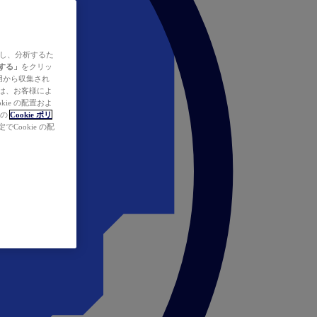
ズし、分析するた
する」
をクリッ
の使用から収集され
タは、お客様によ
ie の配置およ
社の
Cookie ポリ
Cookie の配