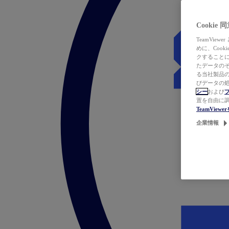
Cookie
TeamVi
めに、Coo
クすることによ
たデータのそ
る当社製品の
びデータの処
シー
および
置を自由に
TeamVie
企業情報