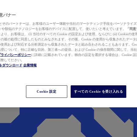
 同意バナー
ewer とそのパートナーは、お客様のユーザー体験や当社のマーケティング手段をパーソナライ
kie や類似のテクノロジーをお客様のデバイスに配置して、使いたいと考えています。
「同意
り、お客様は、 (i) 当社のすべての Cookie の設定および使用、ならびに (ii) Cookie
の後の処理に同意したものとみなされます。その後、Cookie の使用から収集されたデー
使用および対応する分析測定から収集されたデータと組み合わされることもあります。Cook
理について、特に正確な目的、第三者への提供、および Cookie の保存期間に関して、当
プライバシーポリシー
に詳細に記載されています。独自の設定を選択する場合は、Cookie 設定で
調整してださい。
werをダウンロード
企業情報
Cookie 設定
すべての Cookie を受け入れる