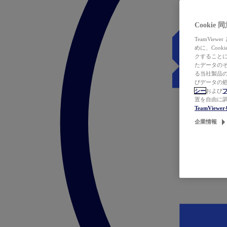
Cookie
TeamVi
めに、Coo
クすることによ
たデータのそ
る当社製品の
びデータの処
シー
および
置を自由に
TeamVie
企業情報