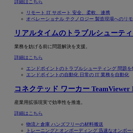
詳細はこちら
リモート IT サポート
安全、柔軟、連携
オペレーショナル テクノロジー
製造現場へのリモ
リアルタイムのトラブルシューティ
業務を妨げる前に問題解決を支援。
詳細はこちら
エンドポイントのトラブルシューティング
問題を
エンドポイントの自動化
日常の IT 業務を自動化
コネクテッド ワーカー
TeamViewer F
産業用拡張現実で効率性を推進。
詳細はこちら
物流と倉庫
ハンズフリーの材料搬送
トレーニングとオンボーディング
迅速なオンボー