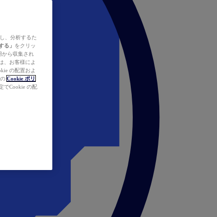
ズし、分析するた
する」
をクリッ
の使用から収集され
タは、お客様によ
ie の配置およ
社の
Cookie ポリ
Cookie の配