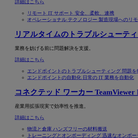
詳細はこちら
リモート IT サポート
安全、柔軟、連携
オペレーショナル テクノロジー
製造現場へのリモ
リアルタイムのトラブルシューティ
業務を妨げる前に問題解決を支援。
詳細はこちら
エンドポイントのトラブルシューティング
問題を
エンドポイントの自動化
日常の IT 業務を自動化
コネクテッド ワーカー
TeamViewer F
産業用拡張現実で効率性を推進。
詳細はこちら
物流と倉庫
ハンズフリーの材料搬送
トレーニングとオンボーディング
迅速なオンボー