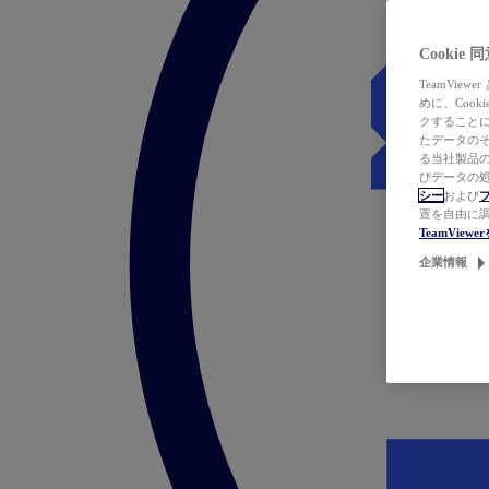
Cookie
TeamVi
めに、Coo
クすることによ
たデータのそ
る当社製品の
びデータの処
シー
および
置を自由に
TeamVie
企業情報