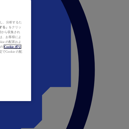
ズし、分析するた
する」
をクリッ
の使用から収集され
タは、お客様によ
ie の配置およ
社の
Cookie ポリ
Cookie の配