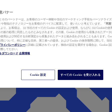
 同意バナー
ewer とそのパートナーは、お客様のユーザー体験や当社のマーケティング手段をパーソナライ
kie や類似のテクノロジーをお客様のデバイスに配置して、使いたいと考えています。
「同意
り、お客様は、 (i) 当社のすべての Cookie の設定および使用、ならびに (ii) Cookie
の後の処理に同意したものとみなされます。その後、Cookie の使用から収集されたデー
使用および対応する分析測定から収集されたデータと組み合わされることもあります。Cook
理について、特に正確な目的、第三者への提供、および Cookie の保存期間に関して、当
プライバシーポリシー
に詳細に記載されています。独自の設定を選択する場合は、Cookie 設定で
調整してださい。
werをダウンロード
企業情報
Cookie 設定
すべての Cookie を受け入れる