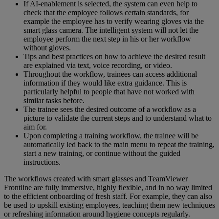
If AI-enablement is selected, the system can even help to
check that the employee follows certain standards, for
example the employee has to verify wearing gloves via the
smart glass camera. The intelligent system will not let the
employee perform the next step in his or her workflow
without gloves.
Tips and best practices on how to achieve the desired result
are explained via text, voice recording, or video.
Throughout the workflow, trainees can access additional
information if they would like extra guidance. This is
particularly helpful to people that have not worked with
similar tasks before.
The trainee sees the desired outcome of a workflow as a
picture to validate the current steps and to understand what to
aim for.
Upon completing a training workflow, the trainee will be
automatically led back to the main menu to repeat the training,
start a new training, or continue without the guided
instructions.
The workflows created with smart glasses and TeamViewer
Frontline are fully immersive, highly flexible, and in no way limited
to the efficient onboarding of fresh staff. For example, they can also
be used to upskill existing employees, teaching them new techniques
or refreshing information around hygiene concepts regularly.