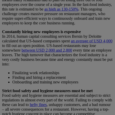
employees over the course of a single year. In the fast-food industry,
this rate is estimated to be
as high as 130-150%
. This ongoing
challenge creates massive pressure on restaurant managers, who
require super-efficient ways to continuously onboard and train new
employees to keep the core business running.
Constantly hiring new employees is expensive
In 2014, human capital consulting services Bersin by Deloitte
calculated that US-based companies spent
an average of USD 4,000
to fill out an open position. US-based restaurants may lose
somewhere
between USD 2,000 and 2,800
every time an employee
leaves. The high turnover that characterizes the food industry is a
very costly business because time and energy constantly must be put
into:
Finalizing work relationships
Finding and hiring a replacement
Onboarding and training new employees
Strict food safety and hygiene measures must be met
Food safety and hygiene measures are essential and subject to strict
regulations in almost every part of the world. Failing to comply with
these can lead to
hefty fines
, unhappy customers, and a bad rumour
– all severe consequences for a restaurant. However, having a top-
notch hygiene concept in place can become a competitive