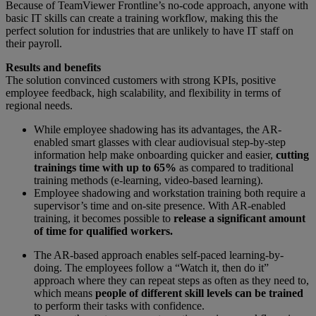
Because of TeamViewer Frontline’s no-code approach, anyone with
basic IT skills can create a training workflow, making this the
perfect solution for industries that are unlikely to have IT staff on
their payroll.
Results and benefits
The solution convinced customers with strong KPIs, positive
employee feedback, high scalability, and flexibility in terms of
regional needs.
While employee shadowing has its advantages, the AR-
enabled smart glasses with clear audiovisual step-by-step
information help make onboarding quicker and easier,
cutting
trainings time with up to 65%
as compared to traditional
training methods (e-learning, video-based learning).
Employee shadowing and workstation training both require a
supervisor’s time and on-site presence. With AR-enabled
training, it becomes possible to
release a significant amount
of time for qualified workers.
The AR-based approach enables self-paced learning-by-
doing. The employees follow a “Watch it, then do it”
approach where they can repeat steps as often as they need to,
which means
people of different skill levels can be trained
to perform their tasks with confidence.