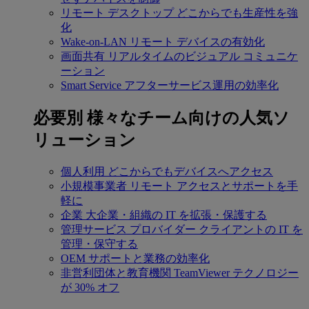
リモート デスクトップ
どこからでも生産性を強
化
Wake-on-LAN
リモート デバイスの有効化
画面共有
リアルタイムのビジュアル コミュニケ
ーション
Smart Service
アフターサービス運用の効率化
必要別
様々なチーム向けの人気ソ
リューション
個人利用
どこからでもデバイスへアクセス
小規模事業者
リモート アクセスとサポートを手
軽に
企業
大企業・組織の IT を拡張・保護する
管理サービス プロバイダー
クライアントの IT を
管理・保守する
OEM
サポートと業務の効率化
非営利団体と教育機関
TeamViewer テクノロジー
が 30% オフ