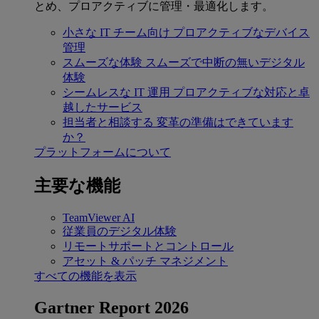
とめ、プロアクティブに管理・最適化します。
小さな IT チーム向け
プロアクティブなデバイス
管理
スムーズな体験
スムーズで中断の無いデジタル
体験
シームレスな IT 運用
プロアクティブな対応と卓
越したサービス
担当者と相談する
変革の準備はできています
か？
プラットフォームについて
主要な機能
TeamViewer AI
従業員のデジタル体験
リモートサポートとコントロール
アセット & パッチ マネジメント
すべての機能を表示
Gartner Report 2026