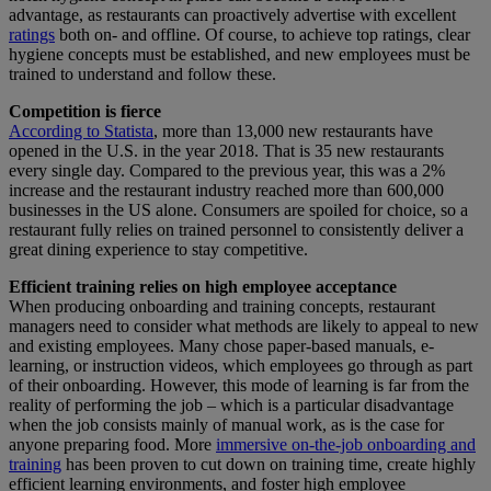
advantage, as restaurants can proactively advertise with excellent
ratings
both on- and offline. Of course, to achieve top ratings, clear
hygiene concepts must be established, and new employees must be
trained to understand and follow these.
Competition is fierce
According to Statista
, more than 13,000 new restaurants have
opened in the U.S. in the year 2018. That is 35 new restaurants
every single day. Compared to the previous year, this was a 2%
increase and the restaurant industry reached more than 600,000
businesses in the US alone. Consumers are spoiled for choice, so a
restaurant fully relies on trained personnel to consistently deliver a
great dining experience to stay competitive.
Efficient training relies on high employee acceptance
When producing onboarding and training concepts, restaurant
managers need to consider what methods are likely to appeal to new
and existing employees. Many chose paper-based manuals, e-
learning, or instruction videos, which employees go through as part
of their onboarding. However, this mode of learning is far from the
reality of performing the job – which is a particular disadvantage
when the job consists mainly of manual work, as is the case for
anyone preparing food. More
immersive on-the-job onboarding and
training
has been proven to cut down on training time, create highly
efficient learning environments, and foster high employee