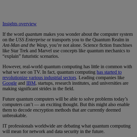
Insights overview
If the word
quantum
makes you wonder about the computer system
on the
USS Enterprise
or transports you to the Quantum Realm in
Ant-Man
and the Wasp
, you’re not alone. Science fiction franchises
like Star Trek and Marvel use concepts like quantum mechanics to
“explain” futuristic scenarios.
However, real-world quantum computing has little in common with
what we see on TV. In fact, quantum computing
has started to
revolutionize various industrial sectors
. Leading companies like
Google
and
IBM
, startups, research institutes, and universities are
making significant strides in the field.
Future quantum computers will be able to solve problems today’s
computers can’t — an exciting thought. But this might also enable
them to decode encryption methods that are currently deemed
unbreakable.
IT professionals worldwide are debating what quantum computing
will mean for network and data security in the future.