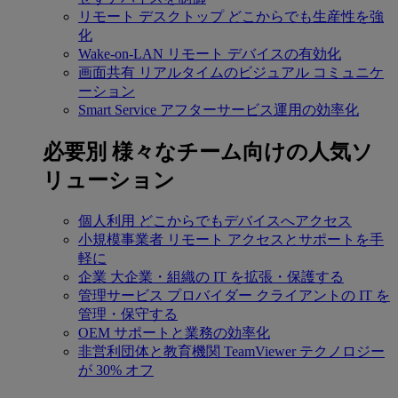
リモート デスクトップ
どこからでも生産性を強
化
Wake-on-LAN
リモート デバイスの有効化
画面共有
リアルタイムのビジュアル コミュニケ
ーション
Smart Service
アフターサービス運用の効率化
必要別
様々なチーム向けの人気ソ
リューション
個人利用
どこからでもデバイスへアクセス
小規模事業者
リモート アクセスとサポートを手
軽に
企業
大企業・組織の IT を拡張・保護する
管理サービス プロバイダー
クライアントの IT を
管理・保守する
OEM
サポートと業務の効率化
非営利団体と教育機関
TeamViewer テクノロジー
が 30% オフ