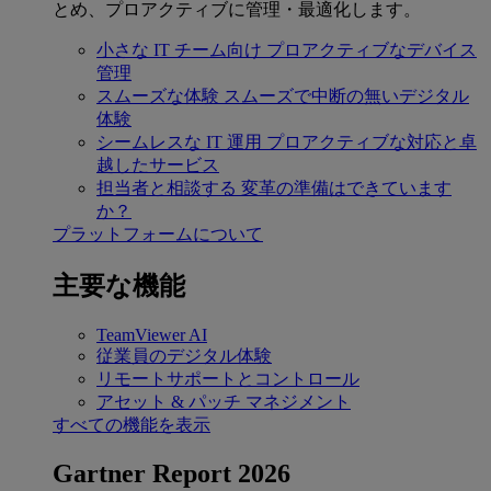
とめ、プロアクティブに管理・最適化します。
小さな IT チーム向け
プロアクティブなデバイス
管理
スムーズな体験
スムーズで中断の無いデジタル
体験
シームレスな IT 運用
プロアクティブな対応と卓
越したサービス
担当者と相談する
変革の準備はできています
か？
プラットフォームについて
主要な機能
TeamViewer AI
従業員のデジタル体験
リモートサポートとコントロール
アセット & パッチ マネジメント
すべての機能を表示
Gartner Report 2026