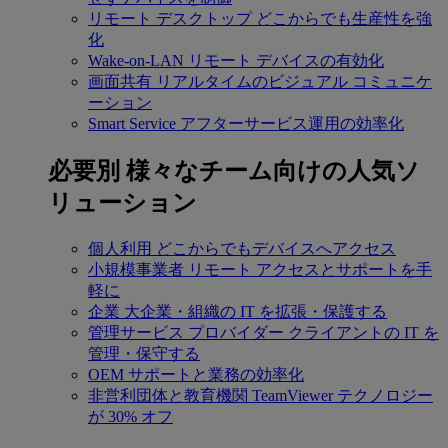
リモート デスクトップ
どこからでも生産性を強
化
Wake-on-LAN
リモート デバイスの有効化
画面共有
リアルタイムのビジュアル コミュニケ
ーション
Smart Service
アフターサービス運用の効率化
必要別
様々なチーム向けの人気ソ
リューション
個人利用
どこからでもデバイスへアクセス
小規模事業者
リモート アクセスとサポートを手
軽に
企業
大企業・組織の IT を拡張・保護する
管理サービス プロバイダー
クライアントの IT を
管理・保守する
OEM
サポートと業務の効率化
非営利団体と教育機関
TeamViewer テクノロジー
が 30% オフ