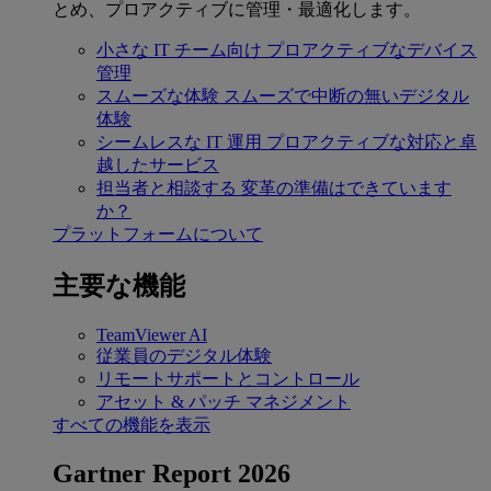
とめ、プロアクティブに管理・最適化します。
小さな IT チーム向け
プロアクティブなデバイス
管理
スムーズな体験
スムーズで中断の無いデジタル
体験
シームレスな IT 運用
プロアクティブな対応と卓
越したサービス
担当者と相談する
変革の準備はできています
か？
プラットフォームについて
主要な機能
TeamViewer AI
従業員のデジタル体験
リモートサポートとコントロール
アセット & パッチ マネジメント
すべての機能を表示
Gartner Report 2026