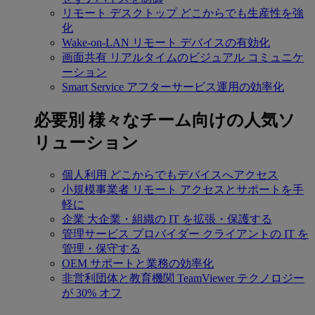
リモート デスクトップ
どこからでも生産性を強
化
Wake-on-LAN
リモート デバイスの有効化
画面共有
リアルタイムのビジュアル コミュニケ
ーション
Smart Service
アフターサービス運用の効率化
必要別
様々なチーム向けの人気ソ
リューション
個人利用
どこからでもデバイスへアクセス
小規模事業者
リモート アクセスとサポートを手
軽に
企業
大企業・組織の IT を拡張・保護する
管理サービス プロバイダー
クライアントの IT を
管理・保守する
OEM
サポートと業務の効率化
非営利団体と教育機関
TeamViewer テクノロジー
が 30% オフ