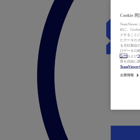
Cookie
TeamVi
めに、Coo
クすることによ
たデータのそ
る当社製品の
びデータの処
シー
および
置を自由に
TeamVie
企業情報