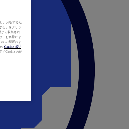
ズし、分析するた
する」
をクリッ
の使用から収集され
タは、お客様によ
ie の配置およ
社の
Cookie ポリ
Cookie の配