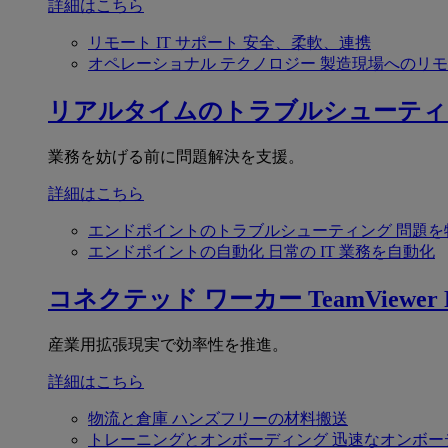
詳細はこちら
リモート IT サポート
安全、柔軟、連携
オペレーショナル テクノロジー
製造現場へのリモ
リアルタイムのトラブルシューティ
業務を妨げる前に問題解決を支援。
詳細はこちら
エンドポイントのトラブルシューティング
問題を
エンドポイントの自動化
日常の IT 業務を自動化
コネクテッド ワーカー
TeamViewer F
産業用拡張現実で効率性を推進。
詳細はこちら
物流と倉庫
ハンズフリーの材料搬送
トレーニングとオンボーディング
迅速なオンボー