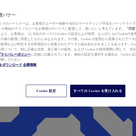
 同意バナー
ewer とそのパートナーは、お客様のユーザー体験や当社のマーケティング手段をパーソナライ
kie や類似のテクノロジーをお客様のデバイスに配置して、使いたいと考えています。
「同意
り、お客様は、 (i) 当社のすべての Cookie の設定および使用、ならびに (ii) Cookie
の後の処理に同意したものとみなされます。その後、Cookie の使用から収集されたデー
使用および対応する分析測定から収集されたデータと組み合わされることもあります。Cook
理について、特に正確な目的、第三者への提供、および Cookie の保存期間に関して、当
プライバシーポリシー
に詳細に記載されています。独自の設定を選択する場合は、Cookie 設定で
調整してださい。
werをダウンロード
企業情報
Cookie 設定
すべての Cookie を受け入れる