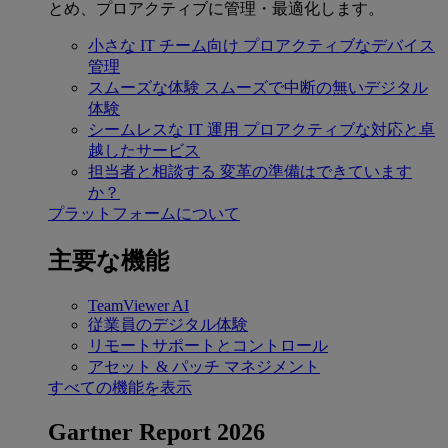
とめ、プロアクティブに管理・最適化します。
小さな IT チーム向け
プロアクティブなデバイス
管理
スムーズな体験
スムーズで中断の無いデジタル
体験
シームレスな IT 運用
プロアクティブな対応と卓
越したサービス
担当者と相談する
変革の準備はできています
か？
プラットフォームについて
主要な機能
TeamViewer AI
従業員のデジタル体験
リモートサポートとコントロール
アセット & パッチ マネジメント
すべての機能を表示
Gartner Report 2026