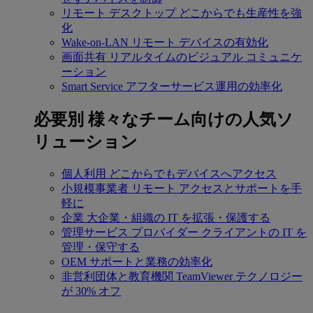
リモート デスクトップ
どこからでも生産性を強
化
Wake-on-LAN
リモート デバイスの有効化
画面共有
リアルタイムのビジュアル コミュニケ
ーション
Smart Service
アフターサービス運用の効率化
必要別
様々なチーム向けの人気ソ
リューション
個人利用
どこからでもデバイスへアクセス
小規模事業者
リモート アクセスとサポートを手
軽に
企業
大企業・組織の IT を拡張・保護する
管理サービス プロバイダー
クライアントの IT を
管理・保守する
OEM
サポートと業務の効率化
非営利団体と教育機関
TeamViewer テクノロジー
が 30% オフ