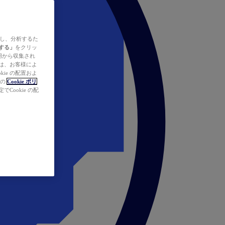
ズし、分析するた
する」
をクリッ
の使用から収集され
タは、お客様によ
ie の配置およ
社の
Cookie ポリ
Cookie の配