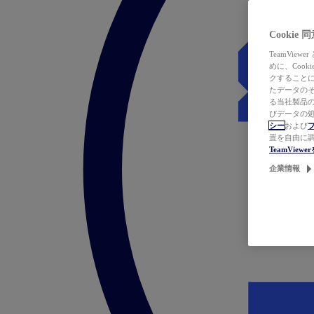
Cookie
TeamVi
めに、Coo
クすることによ
たデータのそ
る当社製品の
びデータの処
シー
および
置を自由に
TeamVie
企業情報