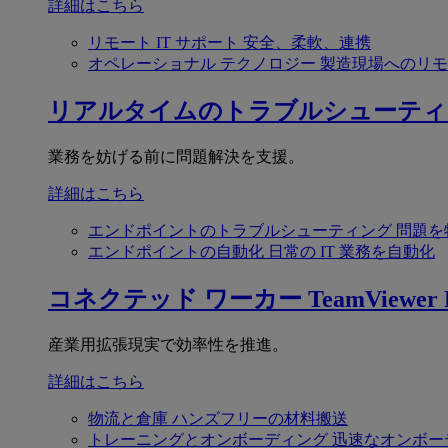
詳細はこちら
リモート IT サポート
安全、柔軟、連携
オペレーショナル テクノロジー
製造現場へのリモ
リアルタイムのトラブルシューティ
業務を妨げる前に問題解決を支援。
詳細はこちら
エンドポイントのトラブルシューティング
問題を
エンドポイントの自動化
日常の IT 業務を自動化
コネクテッド ワーカー
TeamViewer F
産業用拡張現実で効率性を推進。
詳細はこちら
物流と倉庫
ハンズフリーの材料搬送
トレーニングとオンボーディング
迅速なオンボー