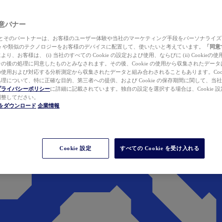
 同意バナー
ewer とそのパートナーは、お客様のユーザー体験や当社のマーケティング手段をパーソナライ
kie や類似のテクノロジーをお客様のデバイスに配置して、使いたいと考えています。
「同意
り、お客様は、 (i) 当社のすべての Cookie の設定および使用、ならびに (ii) Cookie
の後の処理に同意したものとみなされます。その後、Cookie の使用から収集されたデー
使用および対応する分析測定から収集されたデータと組み合わされることもあります。Cook
理について、特に正確な目的、第三者への提供、および Cookie の保存期間に関して、当
プライバシーポリシー
に詳細に記載されています。独自の設定を選択する場合は、Cookie 設定で
調整してださい。
werをダウンロード
企業情報
Cookie 設定
すべての Cookie を受け入れる