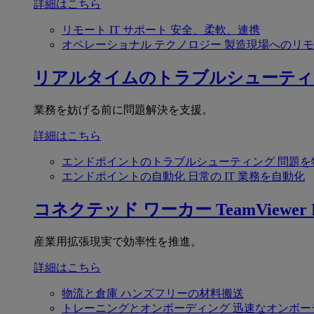
詳細はこちら
リモート IT サポート
安全、柔軟、連携
オペレーショナル テクノロジー
製造現場へのリモ
リアルタイムのトラブルシューティ
業務を妨げる前に問題解決を支援。
詳細はこちら
エンドポイントのトラブルシューティング
問題を
エンドポイントの自動化
日常の IT 業務を自動化
コネクテッド ワーカー
TeamViewer F
産業用拡張現実で効率性を推進。
詳細はこちら
物流と倉庫
ハンズフリーの材料搬送
トレーニングとオンボーディング
迅速なオンボー