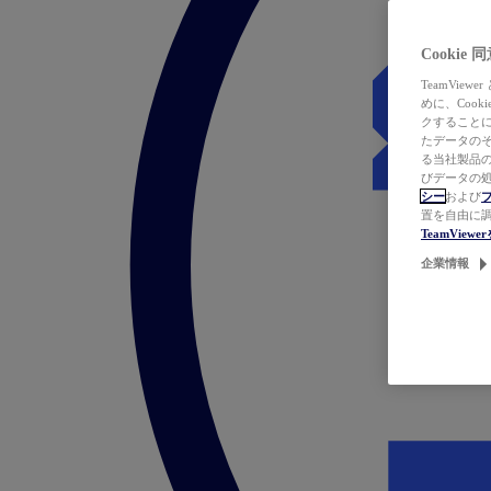
Cookie
TeamVi
めに、Coo
クすることによ
たデータのそ
る当社製品の
びデータの処
シー
および
置を自由に
TeamVie
企業情報