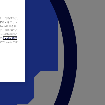
ズし、分析するた
する」
をクリッ
の使用から収集され
タは、お客様によ
ie の配置およ
社の
Cookie ポリ
Cookie の配