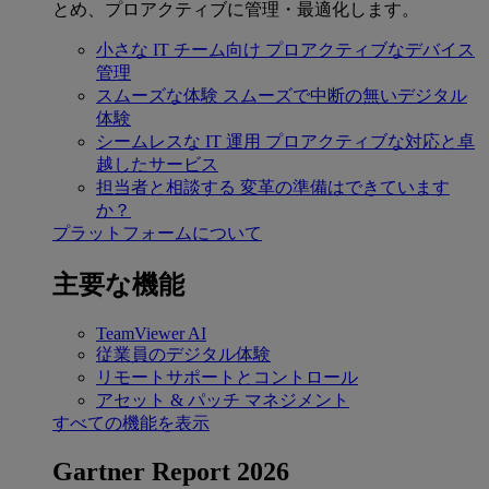
とめ、プロアクティブに管理・最適化します。
小さな IT チーム向け
プロアクティブなデバイス
管理
スムーズな体験
スムーズで中断の無いデジタル
体験
シームレスな IT 運用
プロアクティブな対応と卓
越したサービス
担当者と相談する
変革の準備はできています
か？
プラットフォームについて
主要な機能
TeamViewer AI
従業員のデジタル体験
リモートサポートとコントロール
アセット & パッチ マネジメント
すべての機能を表示
Gartner Report 2026