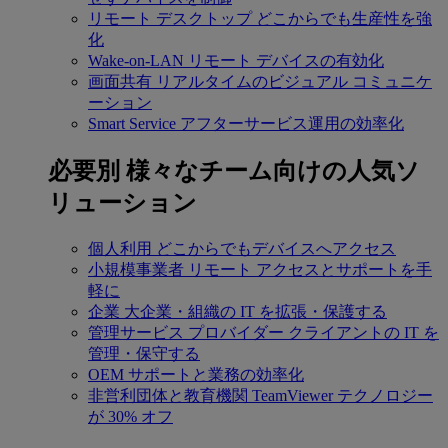
リモート デスクトップ
どこからでも生産性を強
化
Wake-on-LAN
リモート デバイスの有効化
画面共有
リアルタイムのビジュアル コミュニケ
ーション
Smart Service
アフターサービス運用の効率化
必要別
様々なチーム向けの人気ソ
リューション
個人利用
どこからでもデバイスへアクセス
小規模事業者
リモート アクセスとサポートを手
軽に
企業
大企業・組織の IT を拡張・保護する
管理サービス プロバイダー
クライアントの IT を
管理・保守する
OEM
サポートと業務の効率化
非営利団体と教育機関
TeamViewer テクノロジー
が 30% オフ