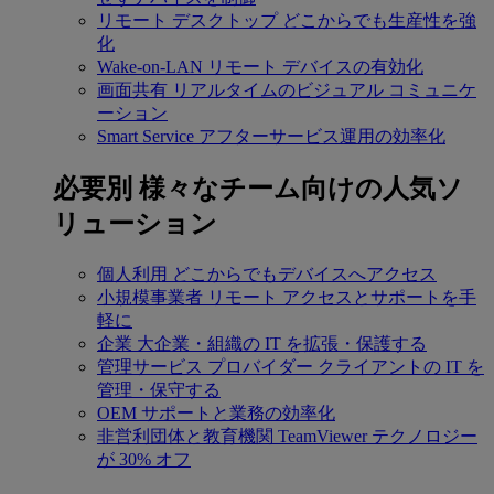
リモート デスクトップ
どこからでも生産性を強
化
Wake-on-LAN
リモート デバイスの有効化
画面共有
リアルタイムのビジュアル コミュニケ
ーション
Smart Service
アフターサービス運用の効率化
必要別
様々なチーム向けの人気ソ
リューション
個人利用
どこからでもデバイスへアクセス
小規模事業者
リモート アクセスとサポートを手
軽に
企業
大企業・組織の IT を拡張・保護する
管理サービス プロバイダー
クライアントの IT を
管理・保守する
OEM
サポートと業務の効率化
非営利団体と教育機関
TeamViewer テクノロジー
が 30% オフ