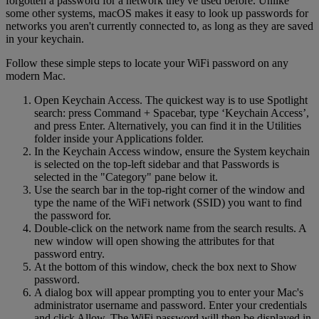
forgotten a password for a network they've used before. Unlike
some other systems, macOS makes it easy to look up passwords for
networks you aren't currently connected to, as long as they are saved
in your keychain.
Follow these simple steps to locate your WiFi password on any
modern Mac.
Open Keychain Access. The quickest way is to use Spotlight
search: press Command + Spacebar, type ‘Keychain Access’,
and press Enter. Alternatively, you can find it in the Utilities
folder inside your Applications folder.
In the Keychain Access window, ensure the System keychain
is selected on the top-left sidebar and that Passwords is
selected in the "Category" pane below it.
Use the search bar in the top-right corner of the window and
type the name of the WiFi network (SSID) you want to find
the password for.
Double-click on the network name from the search results. A
new window will open showing the attributes for that
password entry.
At the bottom of this window, check the box next to Show
password.
A dialog box will appear prompting you to enter your Mac's
administrator username and password. Enter your credentials
and click Allow. The WiFi password will then be displayed in