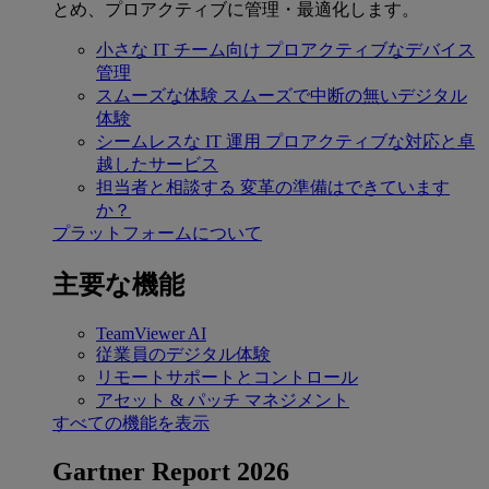
とめ、プロアクティブに管理・最適化します。
小さな IT チーム向け
プロアクティブなデバイス
管理
スムーズな体験
スムーズで中断の無いデジタル
体験
シームレスな IT 運用
プロアクティブな対応と卓
越したサービス
担当者と相談する
変革の準備はできています
か？
プラットフォームについて
主要な機能
TeamViewer AI
従業員のデジタル体験
リモートサポートとコントロール
アセット & パッチ マネジメント
すべての機能を表示
Gartner Report 2026