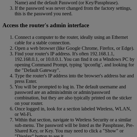
Name) and the default Password (or Key/Passphrase).
If the password was never changed from the factory settings,
this is the password you need.
Access the router's admin interface
Connect a computer to the router, ideally using an Ethernet
cable for a stable connection.
Open a web browser (like Google Chrome, Firefox, or Edge).
Find your router's IP address. It's often 192.168.1.1,
192.168.0.1, or 10.0.0.1. You can find it on a Windows PC by
opening Command Prompt, typing ‘ipconfig’, and looking for
the "Default Gateway".
Type the router's IP address into the browser's address bar and
press Enter.
You will be prompted to log in. The default username and
password are an admin/admin or admin/password
combination, but they are also typically printed on the sticker
on your router.
Once logged in, look for a section labeled Wireless, WLAN,
or Wi-Fi.
Within that section, navigate to Wireless Security or a similar
sub-menu. The password will be listed as the Passphrase, Pre-
Shared Key, or Key. You may need to click a "Show" or
"Display" button to see it.