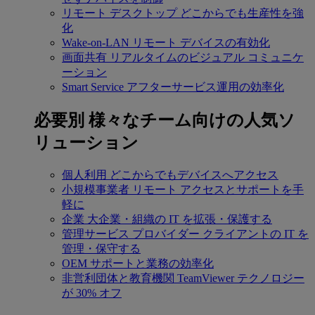
リモート デスクトップ
どこからでも生産性を強
化
Wake-on-LAN
リモート デバイスの有効化
画面共有
リアルタイムのビジュアル コミュニケ
ーション
Smart Service
アフターサービス運用の効率化
必要別
様々なチーム向けの人気ソ
リューション
個人利用
どこからでもデバイスへアクセス
小規模事業者
リモート アクセスとサポートを手
軽に
企業
大企業・組織の IT を拡張・保護する
管理サービス プロバイダー
クライアントの IT を
管理・保守する
OEM
サポートと業務の効率化
非営利団体と教育機関
TeamViewer テクノロジー
が 30% オフ