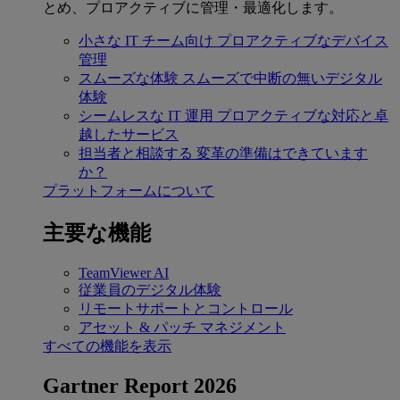
とめ、プロアクティブに管理・最適化します。
小さな IT チーム向け
プロアクティブなデバイス
管理
スムーズな体験
スムーズで中断の無いデジタル
体験
シームレスな IT 運用
プロアクティブな対応と卓
越したサービス
担当者と相談する
変革の準備はできています
か？
プラットフォームについて
主要な機能
TeamViewer AI
従業員のデジタル体験
リモートサポートとコントロール
アセット & パッチ マネジメント
すべての機能を表示
Gartner Report 2026