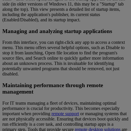
side (in older versions of Windows 11, this may be a "Startup" tab
along the top). This view presents a detailed list of startup items,
including the application's publisher, its current status
(Enabled/Disabled), and its startup impact.
Managing and analyzing startup applications
From this interface, you can right-click any app to access a context
menu. This menu offers several helpful options, such as Disable to
stop it from launching, Open file location to find the program's
source files, and Search online to quickly gather more information
about an unknown process. This is invaluable for identifying
potentially unwanted programs that should be removed, not just
disabled.
Maintaining performance through remote
management
For IT teams managing a fleet of devices, maintaining optimal
performance is crucial for productivity. This becomes especially
important when providing
remote support
or managing systems that
are not physically accessible. Ensuring that devices boot quickly and
run efficiently is a core task, and controlling startup apps is a
primary step. Tools that provide secure
remote desktop solutions
are