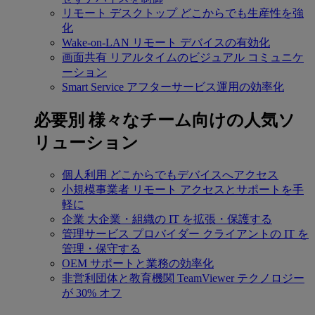
リモート デスクトップ
どこからでも生産性を強
化
Wake-on-LAN
リモート デバイスの有効化
画面共有
リアルタイムのビジュアル コミュニケ
ーション
Smart Service
アフターサービス運用の効率化
必要別
様々なチーム向けの人気ソ
リューション
個人利用
どこからでもデバイスへアクセス
小規模事業者
リモート アクセスとサポートを手
軽に
企業
大企業・組織の IT を拡張・保護する
管理サービス プロバイダー
クライアントの IT を
管理・保守する
OEM
サポートと業務の効率化
非営利団体と教育機関
TeamViewer テクノロジー
が 30% オフ