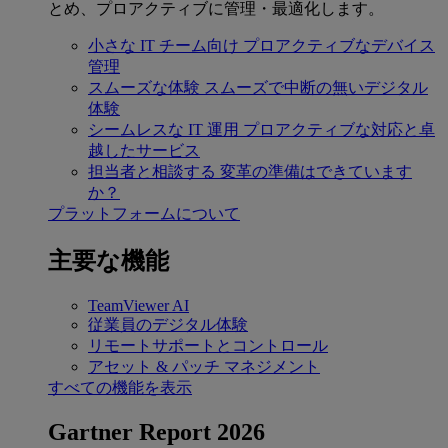
とめ、プロアクティブに管理・最適化します。
小さな IT チーム向け
プロアクティブなデバイス
管理
スムーズな体験
スムーズで中断の無いデジタル
体験
シームレスな IT 運用
プロアクティブな対応と卓
越したサービス
担当者と相談する
変革の準備はできています
か？
プラットフォームについて
主要な機能
TeamViewer AI
従業員のデジタル体験
リモートサポートとコントロール
アセット & パッチ マネジメント
すべての機能を表示
Gartner Report 2026