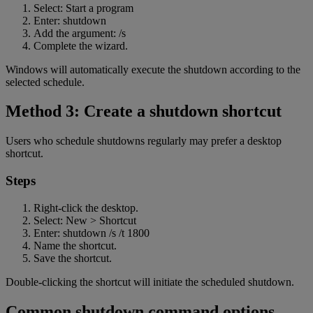
Select: Start a program
Enter: shutdown
Add the argument: /s
Complete the wizard.
Windows will automatically execute the shutdown according to the
selected schedule.
Method 3: Create a shutdown shortcut
Users who schedule shutdowns regularly may prefer a desktop
shortcut.
Steps
Right-click the desktop.
Select: New > Shortcut
Enter: shutdown /s /t 1800
Name the shortcut.
Save the shortcut.
Double-clicking the shortcut will initiate the scheduled shutdown.
Common shutdown command options