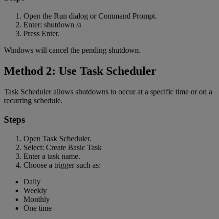
Open the Run dialog or Command Prompt.
Enter: shutdown /a
Press Enter.
Windows will cancel the pending shutdown.
Method 2: Use Task Scheduler
Task Scheduler allows shutdowns to occur at a specific time or on a
recurring schedule.
Steps
Open Task Scheduler.
Select: Create Basic Task
Enter a task name.
Choose a trigger such as:
Daily
Weekly
Monthly
One time