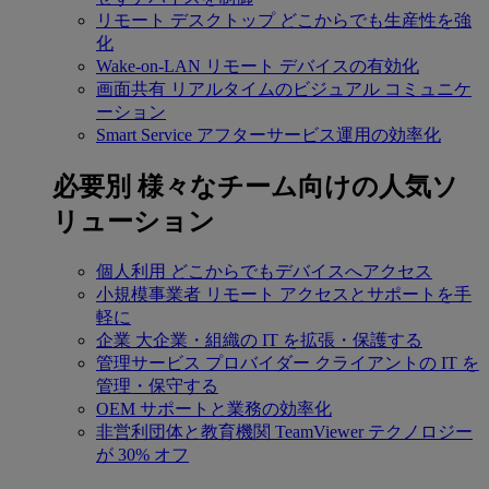
リモート デスクトップ
どこからでも生産性を強
化
Wake-on-LAN
リモート デバイスの有効化
画面共有
リアルタイムのビジュアル コミュニケ
ーション
Smart Service
アフターサービス運用の効率化
必要別
様々なチーム向けの人気ソ
リューション
個人利用
どこからでもデバイスへアクセス
小規模事業者
リモート アクセスとサポートを手
軽に
企業
大企業・組織の IT を拡張・保護する
管理サービス プロバイダー
クライアントの IT を
管理・保守する
OEM
サポートと業務の効率化
非営利団体と教育機関
TeamViewer テクノロジー
が 30% オフ