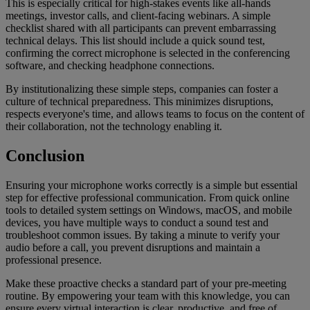
This is especially critical for high-stakes events like all-hands
meetings, investor calls, and client-facing webinars. A simple
checklist shared with all participants can prevent embarrassing
technical delays. This list should include a quick sound test,
confirming the correct microphone is selected in the conferencing
software, and checking headphone connections.
By institutionalizing these simple steps, companies can foster a
culture of technical preparedness. This minimizes disruptions,
respects everyone's time, and allows teams to focus on the content of
their collaboration, not the technology enabling it.
Conclusion
Ensuring your microphone works correctly is a simple but essential
step for effective professional communication. From quick online
tools to detailed system settings on Windows, macOS, and mobile
devices, you have multiple ways to conduct a sound test and
troubleshoot common issues. By taking a minute to verify your
audio before a call, you prevent disruptions and maintain a
professional presence.
Make these proactive checks a standard part of your pre-meeting
routine. By empowering your team with this knowledge, you can
ensure every virtual interaction is clear, productive, and free of