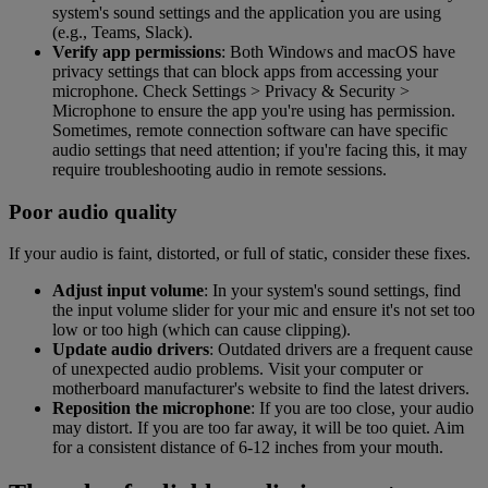
system's sound settings and the application you are using
(e.g., Teams, Slack).
Verify app permissions
: Both Windows and macOS have
privacy settings that can block apps from accessing your
microphone. Check Settings > Privacy & Security >
Microphone to ensure the app you're using has permission.
Sometimes, remote connection software can have specific
audio settings that need attention; if you're facing this, it may
require troubleshooting audio in remote sessions.
Poor audio quality
If your audio is faint, distorted, or full of static, consider these fixes.
Adjust input volume
: In your system's sound settings, find
the input volume slider for your mic and ensure it's not set too
low or too high (which can cause clipping).
Update audio drivers
: Outdated drivers are a frequent cause
of unexpected audio problems. Visit your computer or
motherboard manufacturer's website to find the latest drivers.
Reposition the microphone
: If you are too close, your audio
may distort. If you are too far away, it will be too quiet. Aim
for a consistent distance of 6-12 inches from your mouth.