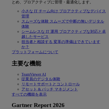
とめ、プロアクティブに管理・最適化します。
小さな IT チーム向け
プロアクティブなデバイス
管理
スムーズな体験
スムーズで中断の無いデジタル
体験
シームレスな IT 運用
プロアクティブな対応と卓
越したサービス
担当者と相談する
変革の準備はできています
か？
プラットフォームについて
主要な機能
TeamViewer AI
従業員のデジタル体験
リモートサポートとコントロール
アセット & パッチ マネジメント
すべての機能を表示
Gartner Report 2026