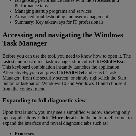
Diagnosing performance issues with the Processes and
Performance tabs
Managing startup programs and services
Advanced troubleshooting and user management
Summary: Key takeaways for IT professionals
Accessing and navigating the Windows
Task Manager
Before you can use the tool, you need to know how to open it. The
fastest and most direct task manager shortcut is
Ctrl+Shift+Esc
.
This keyboard combination instantly launches the application.
Alternatively, you can press
Ctrl+Alt+Del
and select "Task
Manager" from the security screen, or simply right-click the Start
button or taskbar on Windows 10 and Windows 11 and choose it
from the context menu.
Expanding to full diagnostic view
Upon first launch, you may see a simplified window showing only
open applications. Click “
More details
” in the bottom-left corner to
expand the interface and reveal diagnostic tabs such as:
Processes