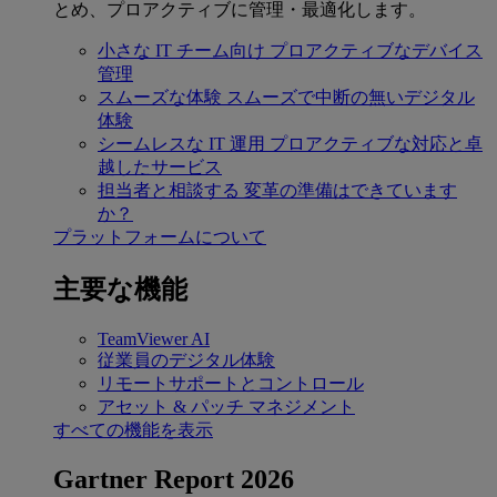
とめ、プロアクティブに管理・最適化します。
小さな IT チーム向け
プロアクティブなデバイス
管理
スムーズな体験
スムーズで中断の無いデジタル
体験
シームレスな IT 運用
プロアクティブな対応と卓
越したサービス
担当者と相談する
変革の準備はできています
か？
プラットフォームについて
主要な機能
TeamViewer AI
従業員のデジタル体験
リモートサポートとコントロール
アセット & パッチ マネジメント
すべての機能を表示
Gartner Report 2026