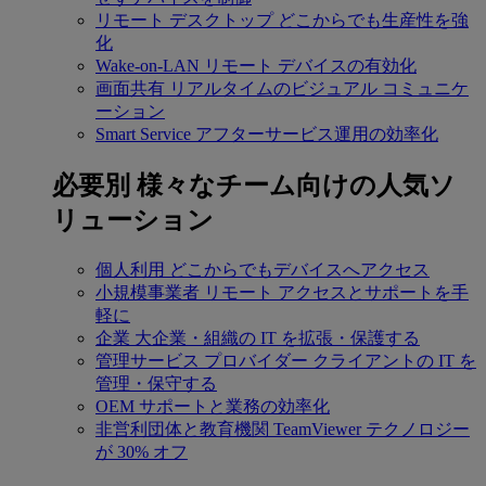
リモート デスクトップ
どこからでも生産性を強
化
Wake-on-LAN
リモート デバイスの有効化
画面共有
リアルタイムのビジュアル コミュニケ
ーション
Smart Service
アフターサービス運用の効率化
必要別
様々なチーム向けの人気ソ
リューション
個人利用
どこからでもデバイスへアクセス
小規模事業者
リモート アクセスとサポートを手
軽に
企業
大企業・組織の IT を拡張・保護する
管理サービス プロバイダー
クライアントの IT を
管理・保守する
OEM
サポートと業務の効率化
非営利団体と教育機関
TeamViewer テクノロジー
が 30% オフ