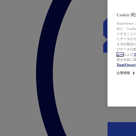
Cookie
TeamVi
めに、Coo
クすることによ
たデータのそ
る当社製品の
びデータの処
シー
および
置を自由に
TeamVie
企業情報