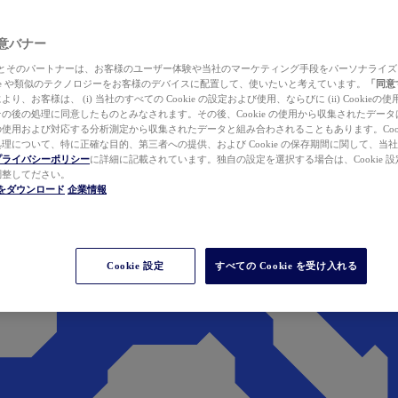
 同意バナー
ewer とそのパートナーは、お客様のユーザー体験や当社のマーケティング手段をパーソナライ
kie や類似のテクノロジーをお客様のデバイスに配置して、使いたいと考えています。
「同意
り、お客様は、 (i) 当社のすべての Cookie の設定および使用、ならびに (ii) Cookie
の後の処理に同意したものとみなされます。その後、Cookie の使用から収集されたデー
使用および対応する分析測定から収集されたデータと組み合わされることもあります。Cook
理について、特に正確な目的、第三者への提供、および Cookie の保存期間に関して、当
プライバシーポリシー
に詳細に記載されています。独自の設定を選択する場合は、Cookie 設定で
調整してださい。
werをダウンロード
企業情報
Cookie 設定
すべての Cookie を受け入れる