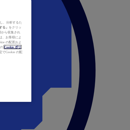
ズし、分析するた
する」
をクリッ
の使用から収集され
タは、お客様によ
ie の配置およ
社の
Cookie ポリ
Cookie の配