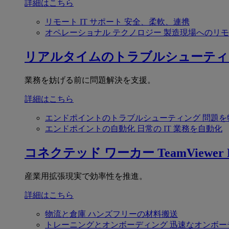
詳細はこちら
リモート IT サポート
安全、柔軟、連携
オペレーショナル テクノロジー
製造現場へのリモ
リアルタイムのトラブルシューティ
業務を妨げる前に問題解決を支援。
詳細はこちら
エンドポイントのトラブルシューティング
問題を
エンドポイントの自動化
日常の IT 業務を自動化
コネクテッド ワーカー
TeamViewer F
産業用拡張現実で効率性を推進。
詳細はこちら
物流と倉庫
ハンズフリーの材料搬送
トレーニングとオンボーディング
迅速なオンボー