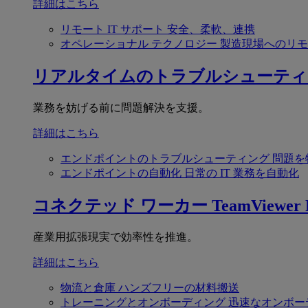
詳細はこちら
リモート IT サポート
安全、柔軟、連携
オペレーショナル テクノロジー
製造現場へのリモ
リアルタイムのトラブルシューティ
業務を妨げる前に問題解決を支援。
詳細はこちら
エンドポイントのトラブルシューティング
問題を
エンドポイントの自動化
日常の IT 業務を自動化
コネクテッド ワーカー
TeamViewer F
産業用拡張現実で効率性を推進。
詳細はこちら
物流と倉庫
ハンズフリーの材料搬送
トレーニングとオンボーディング
迅速なオンボー