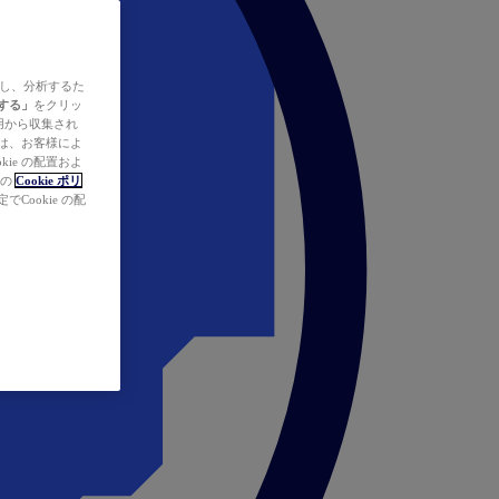
ズし、分析するた
する」
をクリッ
の使用から収集され
タは、お客様によ
ie の配置およ
社の
Cookie ポリ
Cookie の配