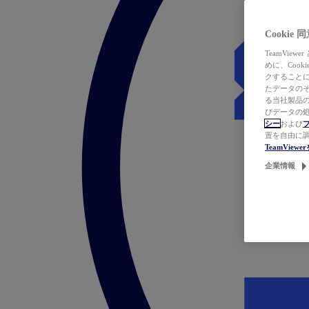
Cookie
TeamVi
めに、Coo
クすることによ
たデータのそ
る当社製品の
びデータの処
シー
および
置を自由に
TeamVie
企業情報