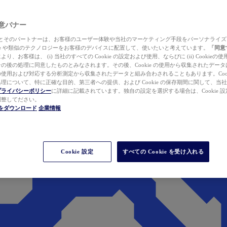
 同意バナー
ewer とそのパートナーは、お客様のユーザー体験や当社のマーケティング手段をパーソナライ
kie や類似のテクノロジーをお客様のデバイスに配置して、使いたいと考えています。
「同意
り、お客様は、 (i) 当社のすべての Cookie の設定および使用、ならびに (ii) Cookie
の後の処理に同意したものとみなされます。その後、Cookie の使用から収集されたデー
使用および対応する分析測定から収集されたデータと組み合わされることもあります。Cook
理について、特に正確な目的、第三者への提供、および Cookie の保存期間に関して、当
プライバシーポリシー
に詳細に記載されています。独自の設定を選択する場合は、Cookie 設定で
調整してださい。
werをダウンロード
企業情報
Cookie 設定
すべての Cookie を受け入れる