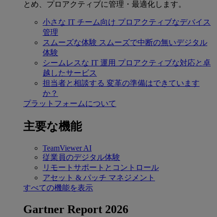
とめ、プロアクティブに管理・最適化します。
小さな IT チーム向け
プロアクティブなデバイス
管理
スムーズな体験
スムーズで中断の無いデジタル
体験
シームレスな IT 運用
プロアクティブな対応と卓
越したサービス
担当者と相談する
変革の準備はできています
か？
プラットフォームについて
主要な機能
TeamViewer AI
従業員のデジタル体験
リモートサポートとコントロール
アセット & パッチ マネジメント
すべての機能を表示
Gartner Report 2026