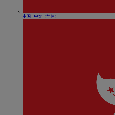
中国 - 中⽂（简体）