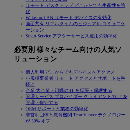
リモート デスクトップ
どこからでも生産性を強
化
Wake-on-LAN
リモート デバイスの有効化
画面共有
リアルタイムのビジュアル コミュニケ
ーション
Smart Service
アフターサービス運用の効率化
必要別
様々なチーム向けの人気ソ
リューション
個人利用
どこからでもデバイスへアクセス
小規模事業者
リモート アクセスとサポートを手
軽に
企業
大企業・組織の IT を拡張・保護する
管理サービス プロバイダー
クライアントの IT を
管理・保守する
OEM
サポートと業務の効率化
非営利団体と教育機関
TeamViewer テクノロジー
が 30% オフ