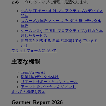
とめ、プロアクティブに管理・最適化します。
小さな IT チーム向け
プロアクティブなデバイス
管理
スムーズな体験
スムーズで中断の無いデジタル
体験
シームレスな IT 運用
プロアクティブな対応と卓
越したサービス
担当者と相談する
変革の準備はできています
か？
プラットフォームについて
主要な機能
TeamViewer AI
従業員のデジタル体験
リモートサポートとコントロール
アセット & パッチ マネジメント
すべての機能を表示
Gartner Report 2026