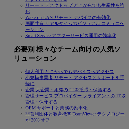
リモート デスクトップ
どこからでも生産性を強
化
Wake-on-LAN
リモート デバイスの有効化
画面共有
リアルタイムのビジュアル コミュニケ
ーション
Smart Service
アフターサービス運用の効率化
必要別
様々なチーム向けの人気ソ
リューション
個人利用
どこからでもデバイスへアクセス
小規模事業者
リモート アクセスとサポートを手
軽に
企業
大企業・組織の IT を拡張・保護する
管理サービス プロバイダー
クライアントの IT を
管理・保守する
OEM
サポートと業務の効率化
非営利団体と教育機関
TeamViewer テクノロジー
が 30% オフ