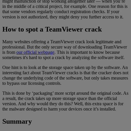
might malfunction or stop working altogether later — when you’re
in the middle of a critical project, for example. One reason for this is
that some vendors regularly conduct registration checks. If your
version is not authorized, they might deny you further access to it.
How to spot a TeamViewer crack
Many websites offering a TeamViewer crack look legitimate and
professional. But the only secure way of downloading TeamViewer
is from
our official webpage
. This is important to know because
sometimes it's hard to spot a crack by analyzing the software itself.
One hint is to look at the storage space taken up by the software. An
interesting fact about TeamViewer cracks is that the cracker does not
change the underlying code of the software, but only takes measures
to bypass our licensing controls.
This is done by ‘packaging’ more script around the original code. As
a result, the crack takes up more storage space than the official
version. And why would they do this? Well, this extra space is for
the malware designed to harm your devices once it’s installed.
Summary