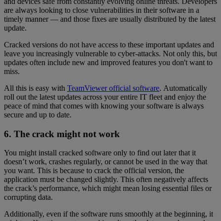
and devices safe from constantly evolving online threats. Developers
are always looking to close vulnerabilities in their software in a
timely manner — and those fixes are usually distributed by the latest
update.
Cracked versions do not have access to these important updates and
leave you increasingly vulnerable to cyber-attacks. Not only this, but
updates often include new and improved features you don't want to
miss.
All this is easy with
TeamViewer official software
. Automatically
roll out the latest updates across your entire IT fleet and enjoy the
peace of mind that comes with knowing your software is always
secure and up to date.
6. The crack might not work
You might install cracked software only to find out later that it
doesn’t work, crashes regularly, or cannot be used in the way that
you want. This is because to crack the official version, the
application must be changed slightly. This often negatively affects
the crack’s performance, which might mean losing essential files or
corrupting data.
Additionally, even if the software runs smoothly at the beginning, it