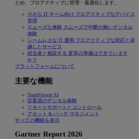
とめ、プロアクティブに管理・最適化します。
小さな IT チーム向け
プロアクティブなデバイス
管理
スムーズな体験
スムーズで中断の無いデジタル
体験
シームレスな IT 運用
プロアクティブな対応と卓
越したサービス
担当者と相談する
変革の準備はできています
か？
プラットフォームについて
主要な機能
TeamViewer AI
従業員のデジタル体験
リモートサポートとコントロール
アセット & パッチ マネジメント
すべての機能を表示
Gartner Report 2026