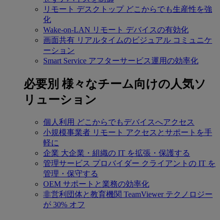
リモート デスクトップ
どこからでも生産性を強
化
Wake-on-LAN
リモート デバイスの有効化
画面共有
リアルタイムのビジュアル コミュニケ
ーション
Smart Service
アフターサービス運用の効率化
必要別
様々なチーム向けの人気ソ
リューション
個人利用
どこからでもデバイスへアクセス
小規模事業者
リモート アクセスとサポートを手
軽に
企業
大企業・組織の IT を拡張・保護する
管理サービス プロバイダー
クライアントの IT を
管理・保守する
OEM
サポートと業務の効率化
非営利団体と教育機関
TeamViewer テクノロジー
が 30% オフ