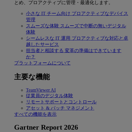
とめ、プロアクティブに管理・最適化します。
小さな IT チーム向け
プロアクティブなデバイス
管理
スムーズな体験
スムーズで中断の無いデジタル
体験
シームレスな IT 運用
プロアクティブな対応と卓
越したサービス
担当者と相談する
変革の準備はできています
か？
プラットフォームについて
主要な機能
TeamViewer AI
従業員のデジタル体験
リモートサポートとコントロール
アセット & パッチ マネジメント
すべての機能を表示
Gartner Report 2026