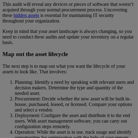
This audit will reveal any devices or pieces of software that weren’t
acquired through your normal procurement process. Uncovering
these
hidden assets
is essential for maintaining IT security
throughout your organization.
Keep in mind that your asset landscape is always changing, so you
need to conduct these audits and update your inventory on a regular
basis.
Map out the asset lifecycle
The next step is to map out what you want the lifecycle of your
assets to look like. That involves:
Planning: Identify a need by speaking with relevant users and
decision makers. Determine the type and quantity of the
needed asset.
Procurement: Decide whether the new asset will be built in-
house, purchased, leased, or licensed. Compare your options
and select a vendor.
Deployment: Configure the asset and distribute it to the end
users. With asset management software, you can carry out
configuration steps remotely.
Operation: While the asset is in use, track usage and identify
opportunities for optimization with the help of your remote