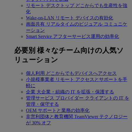
リモート デスクトップ
どこからでも生産性を強
化
Wake-on-LAN
リモート デバイスの有効化
画面共有
リアルタイムのビジュアル コミュニケ
ーション
Smart Service
アフターサービス運用の効率化
必要別
様々なチーム向けの人気ソ
リューション
個人利用
どこからでもデバイスへアクセス
小規模事業者
リモート アクセスとサポートを手
軽に
企業
大企業・組織の IT を拡張・保護する
管理サービス プロバイダー
クライアントの IT を
管理・保守する
OEM
サポートと業務の効率化
非営利団体と教育機関
TeamViewer テクノロジー
が 30% オフ