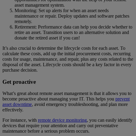
asset management system.
Monitoring: Set up alerts for when an asset needs
maintenance or repair. Deploy updates and software patches
remotely.
Retirement: Performance data can help you decide whether to
retire an asset. Transition users to an alternative solution and
donate the retired asset if you can!
It’s also crucial to determine the lifecycle costs for each asset. To
calculate these costs, add up the initial procurement costs, recurring
costs for usage, maintenance, and repair, plus any costs related to the
disposal of the asset. Lifecycle costs should be a key factor in every
purchase decision.
Get proactive
What’s great about remote asset management is that it allows you to
become proactive about managing your IT. This helps you
prevent
asset downtime
, avoid emergency troubleshooting, and plan more
effectively.
For instance, with
remote device monitoring
, you can easily identify
devices that require your attention and carry out preventative
maintenance before a serious problem occurs.