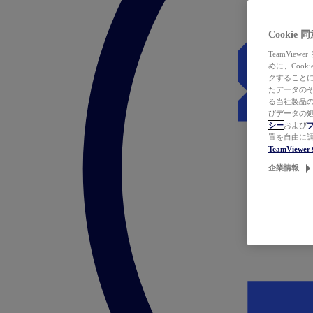
Cookie
TeamVi
めに、Coo
クすることによ
たデータのそ
る当社製品の
びデータの処
シー
および
置を自由に
TeamVie
企業情報