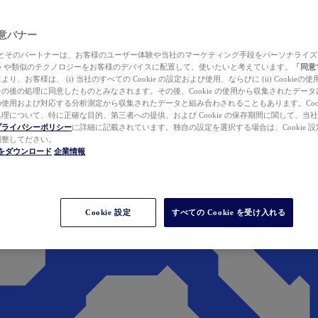
 同意バナー
ewer とそのパートナーは、お客様のユーザー体験や当社のマーケティング手段をパーソナライ
kie や類似のテクノロジーをお客様のデバイスに配置して、使いたいと考えています。
「同意
り、お客様は、 (i) 当社のすべての Cookie の設定および使用、ならびに (ii) Cookie
の後の処理に同意したものとみなされます。その後、Cookie の使用から収集されたデー
使用および対応する分析測定から収集されたデータと組み合わされることもあります。Cook
理について、特に正確な目的、第三者への提供、および Cookie の保存期間に関して、当
プライバシーポリシー
に詳細に記載されています。独自の設定を選択する場合は、Cookie 設定で
調整してださい。
werをダウンロード
企業情報
Cookie 設定
すべての Cookie を受け入れる