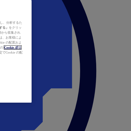
ズし、分析するた
する」
をクリッ
の使用から収集され
タは、お客様によ
ie の配置およ
社の
Cookie ポリ
Cookie の配