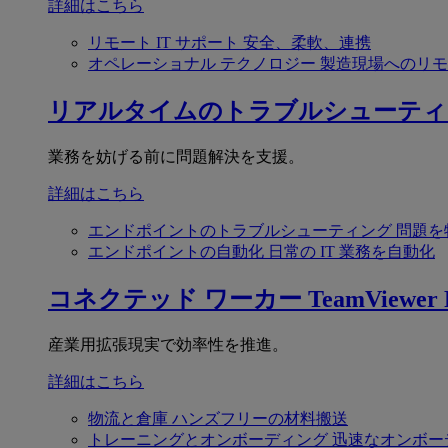
詳細はこちら
リモート IT サポート
安全、柔軟、連携
オペレーショナル テクノロジー
製造現場へのリモ
リアルタイムのトラブルシューティ
業務を妨げる前に問題解決を支援。
詳細はこちら
エンドポイントのトラブルシューティング
問題を
エンドポイントの自動化
日常の IT 業務を自動化
コネクテッド ワーカー
TeamViewer F
産業用拡張現実で効率性を推進。
詳細はこちら
物流と倉庫
ハンズフリーの材料搬送
トレーニングとオンボーディング
迅速なオンボー