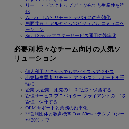
リモート デスクトップ
どこからでも生産性を強
化
Wake-on-LAN
リモート デバイスの有効化
画面共有
リアルタイムのビジュアル コミュニケ
ーション
Smart Service
アフターサービス運用の効率化
必要別
様々なチーム向けの人気ソ
リューション
個人利用
どこからでもデバイスへアクセス
小規模事業者
リモート アクセスとサポートを手
軽に
企業
大企業・組織の IT を拡張・保護する
管理サービス プロバイダー
クライアントの IT を
管理・保守する
OEM
サポートと業務の効率化
非営利団体と教育機関
TeamViewer テクノロジー
が 30% オフ