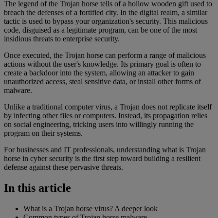
The legend of the Trojan horse tells of a hollow wooden gift used to
breach the defenses of a fortified city. In the digital realm, a similar
tactic is used to bypass your organization's security. This malicious
code, disguised as a legitimate program, can be one of the most
insidious threats to enterprise security.
Once executed, the Trojan horse can perform a range of malicious
actions without the user's knowledge. Its primary goal is often to
create a backdoor into the system, allowing an attacker to gain
unauthorized access, steal sensitive data, or install other forms of
malware.
Unlike a traditional computer virus, a Trojan does not replicate itself
by infecting other files or computers. Instead, its propagation relies
on social engineering, tricking users into willingly running the
program on their systems.
For businesses and IT professionals, understanding what is Trojan
horse in cyber security is the first step toward building a resilient
defense against these pervasive threats.
In this article
What is a Trojan horse virus? A deeper look
Common types of Trojan horse malware