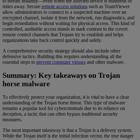
to threats instantly—even when the affected device is hundreds of
miles away. Secure
remote access solutions
such as TeamViewer
allow administrators to connect to a suspected machine over an
encrypted channel, isolate it from the network, run diagnostics, and
begin remediation without waiting for physical access. This kind of
controlled, auditable access stands in stark contrast to the covert
remote control channels that Trojans try to establish and helps
organizations take back control quickly and safely.
A comprehensive security strategy should also include other
defensive tactics. Building this requires understanding all the
essential steps to
prevent computer viruses
and other malware.
Summary: Key takeaways on Trojan
horse malware
To effectively protect your organization, it is vital to have a clear
understanding of the Trojan horse threat. This type of malware
remains a popular tool for cybercriminals due to its reliance on
deception, a tactic that can often bypass traditional security
measures.
The most important takeaway is that a Trojan is a delivery system.
While the Trojan itself is the initial infection vector, the true danger