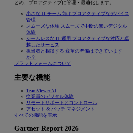
とめ、プロアクティブに管理・最適化します。
小さな IT チーム向け
プロアクティブなデバイス
管理
スムーズな体験
スムーズで中断の無いデジタル
体験
シームレスな IT 運用
プロアクティブな対応と卓
越したサービス
担当者と相談する
変革の準備はできています
か？
プラットフォームについて
主要な機能
TeamViewer AI
従業員のデジタル体験
リモートサポートとコントロール
アセット & パッチ マネジメント
すべての機能を表示
Gartner Report 2026