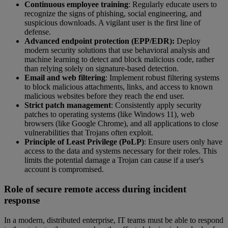
Continuous employee training
: Regularly educate users to
recognize the signs of phishing, social engineering, and
suspicious downloads. A vigilant user is the first line of
defense.
Advanced endpoint protection (EPP/EDR):
Deploy
modern security solutions that use behavioral analysis and
machine learning to detect and block malicious code, rather
than relying solely on signature-based detection.
Email and web filtering
: Implement robust filtering systems
to block malicious attachments, links, and access to known
malicious websites before they reach the end user.
Strict patch management
: Consistently apply security
patches to operating systems (like Windows 11), web
browsers (like Google Chrome), and all applications to close
vulnerabilities that Trojans often exploit.
Principle of Least Privilege (PoLP)
: Ensure users only have
access to the data and systems necessary for their roles. This
limits the potential damage a Trojan can cause if a user's
account is compromised.
Role of secure remote access during incident
response
In a modern, distributed enterprise, IT teams must be able to respond