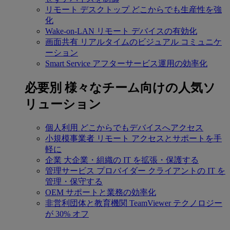
リモート デスクトップ
どこからでも生産性を強
化
Wake-on-LAN
リモート デバイスの有効化
画面共有
リアルタイムのビジュアル コミュニケ
ーション
Smart Service
アフターサービス運用の効率化
必要別
様々なチーム向けの人気ソ
リューション
個人利用
どこからでもデバイスへアクセス
小規模事業者
リモート アクセスとサポートを手
軽に
企業
大企業・組織の IT を拡張・保護する
管理サービス プロバイダー
クライアントの IT を
管理・保守する
OEM
サポートと業務の効率化
非営利団体と教育機関
TeamViewer テクノロジー
が 30% オフ