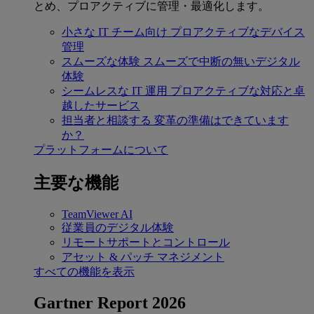
とめ、プロアクティブに管理・最適化します。
小さな IT チーム向け
プロアクティブなデバイス
管理
スムーズな体験
スムーズで中断の無いデジタル
体験
シームレスな IT 運用
プロアクティブな対応と卓
越したサービス
担当者と相談する
変革の準備はできています
か？
プラットフォームについて
主要な機能
TeamViewer AI
従業員のデジタル体験
リモートサポートとコントロール
アセット & パッチ マネジメント
すべての機能を表示
Gartner Report 2026