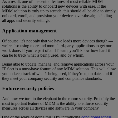
As a result, one of the central features of most reliable MDM
solutions is the ability to onboard new devices with ease. If the
MDM solution is truly up to scratch, this should all be able to simply
onboard, enroll, and provision your devices over-the-air, including
all apps and security settings.
Application management
Of course, it’s not only that we have loads more devices though —
we’re also using more and more third-party applications to get our
work done. If you’re part of an IT team, you’ll know how hard it
can be to track what is being used, and by whom.
Being able to update, manage, and remove applications across your
IT fleet is a must-have feature of any MDM solution. This will allow
you to keep track of what’s being used, if they’re up to date, and if
they meet your company security and compliance standards.
Enforce security policies
And now we turn to the elephant in the room: security. Probably the
most important feature of MDM is the ability to enforce security
measures across all devices and software in your company.
One of the ways of doing this is by introducing
conditional access