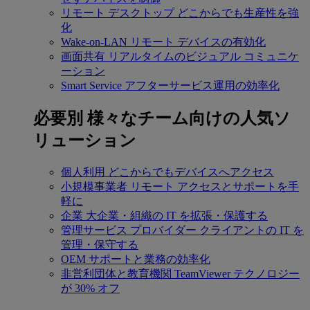
リモート デスクトップ
どこからでも生産性を強
化
Wake-on-LAN
リモート デバイスの有効化
画面共有
リアルタイムのビジュアル コミュニケ
ーション
Smart Service
アフターサービス運用の効率化
必要別
様々なチーム向けの人気ソ
リューション
個人利用
どこからでもデバイスへアクセス
小規模事業者
リモート アクセスとサポートを手
軽に
企業
大企業・組織の IT を拡張・保護する
管理サービス プロバイダー
クライアントの IT を
管理・保守する
OEM
サポートと業務の効率化
非営利団体と教育機関
TeamViewer テクノロジー
が 30% オフ