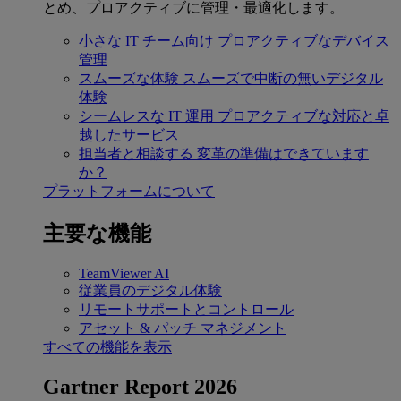
とめ、プロアクティブに管理・最適化します。
小さな IT チーム向け
プロアクティブなデバイス
管理
スムーズな体験
スムーズで中断の無いデジタル
体験
シームレスな IT 運用
プロアクティブな対応と卓
越したサービス
担当者と相談する
変革の準備はできています
か？
プラットフォームについて
主要な機能
TeamViewer AI
従業員のデジタル体験
リモートサポートとコントロール
アセット & パッチ マネジメント
すべての機能を表示
Gartner Report 2026