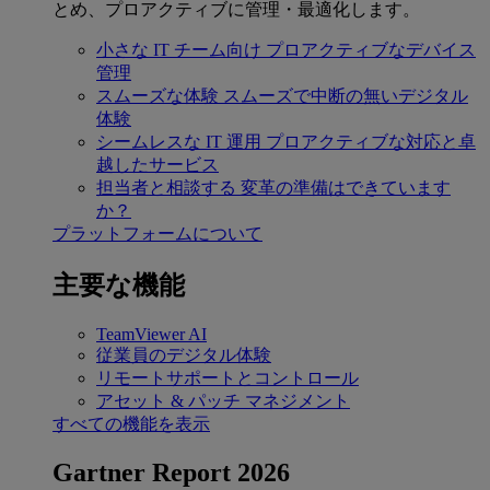
とめ、プロアクティブに管理・最適化します。
小さな IT チーム向け
プロアクティブなデバイス
管理
スムーズな体験
スムーズで中断の無いデジタル
体験
シームレスな IT 運用
プロアクティブな対応と卓
越したサービス
担当者と相談する
変革の準備はできています
か？
プラットフォームについて
主要な機能
TeamViewer AI
従業員のデジタル体験
リモートサポートとコントロール
アセット & パッチ マネジメント
すべての機能を表示
Gartner Report 2026