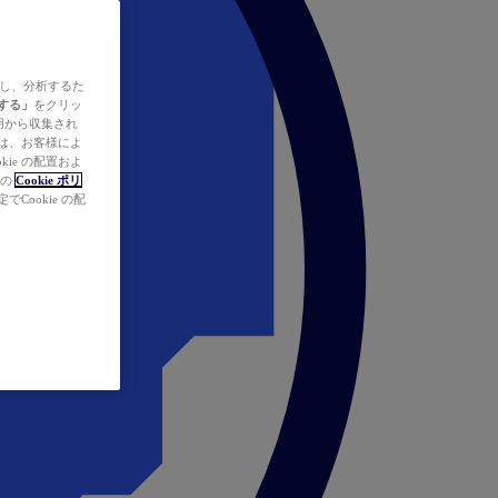
ズし、分析するた
する」
をクリッ
の使用から収集され
タは、お客様によ
ie の配置およ
社の
Cookie ポリ
Cookie の配