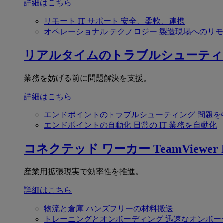
詳細はこちら
リモート IT サポート
安全、柔軟、連携
オペレーショナル テクノロジー
製造現場へのリモ
リアルタイムのトラブルシューティ
業務を妨げる前に問題解決を支援。
詳細はこちら
エンドポイントのトラブルシューティング
問題を
エンドポイントの自動化
日常の IT 業務を自動化
コネクテッド ワーカー
TeamViewer F
産業用拡張現実で効率性を推進。
詳細はこちら
物流と倉庫
ハンズフリーの材料搬送
トレーニングとオンボーディング
迅速なオンボー