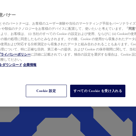
 同意バナー
ewer とそのパートナーは、お客様のユーザー体験や当社のマーケティング手段をパーソナライ
kie や類似のテクノロジーをお客様のデバイスに配置して、使いたいと考えています。
「同意
り、お客様は、 (i) 当社のすべての Cookie の設定および使用、ならびに (ii) Cookie
の後の処理に同意したものとみなされます。その後、Cookie の使用から収集されたデー
使用および対応する分析測定から収集されたデータと組み合わされることもあります。Cook
理について、特に正確な目的、第三者への提供、および Cookie の保存期間に関して、当
プライバシーポリシー
に詳細に記載されています。独自の設定を選択する場合は、Cookie 設定で
調整してださい。
werをダウンロード
企業情報
Cookie 設定
すべての Cookie を受け入れる