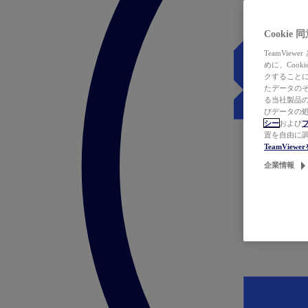
Cookie
TeamVi
めに、Coo
クすることによ
たデータのそ
る当社製品の
びデータの処
シー
および
置を自由に
TeamVie
企業情報