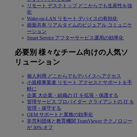
リモート デスクトップ
どこからでも生産性を強
化
Wake-on-LAN
リモート デバイスの有効化
画面共有
リアルタイムのビジュアル コミュニケ
ーション
Smart Service
アフターサービス運用の効率化
必要別
様々なチーム向けの人気ソ
リューション
個人利用
どこからでもデバイスへアクセス
小規模事業者
リモート アクセスとサポートを手
軽に
企業
大企業・組織の IT を拡張・保護する
管理サービス プロバイダー
クライアントの IT を
管理・保守する
OEM
サポートと業務の効率化
非営利団体と教育機関
TeamViewer テクノロジー
が 30% オフ