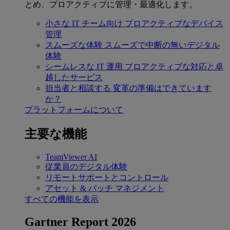
とめ、プロアクティブに管理・最適化します。
小さな IT チーム向け
プロアクティブなデバイス
管理
スムーズな体験
スムーズで中断の無いデジタル
体験
シームレスな IT 運用
プロアクティブな対応と卓
越したサービス
担当者と相談する
変革の準備はできています
か？
プラットフォームについて
主要な機能
TeamViewer AI
従業員のデジタル体験
リモートサポートとコントロール
アセット & パッチ マネジメント
すべての機能を表示
Gartner Report 2026