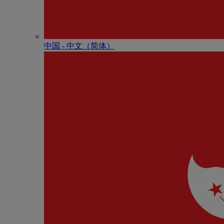
中国 - 中⽂（简体）