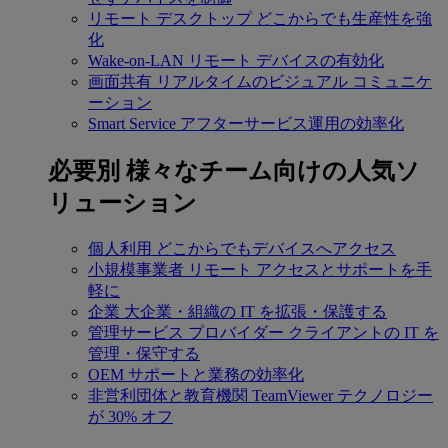
リモート デスクトップ
どこからでも生産性を強
化
Wake-on-LAN
リモート デバイスの有効化
画面共有
リアルタイムのビジュアル コミュニケ
ーション
Smart Service
アフターサービス運用の効率化
必要別
様々なチーム向けの人気ソ
リューション
個人利用
どこからでもデバイスへアクセス
小規模事業者
リモート アクセスとサポートを手
軽に
企業
大企業・組織の IT を拡張・保護する
管理サービス プロバイダー
クライアントの IT を
管理・保守する
OEM
サポートと業務の効率化
非営利団体と教育機関
TeamViewer テクノロジー
が 30% オフ