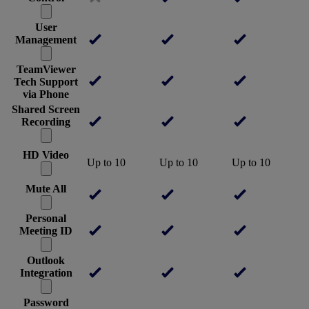
User
Management
TeamViewer
Tech Support
via Phone
Shared Screen
Recording
HD Video
Up to 10
Up to 10
Up to 10
Mute All
Personal
Meeting ID
Outlook
Integration
Password