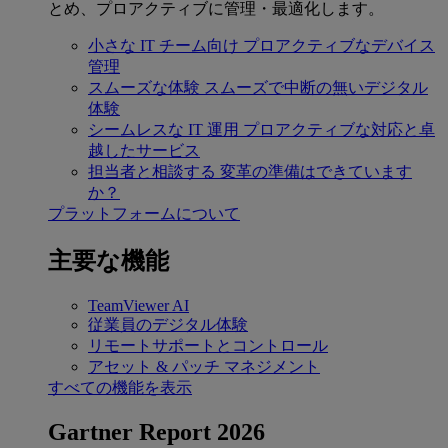
とめ、プロアクティブに管理・最適化します。
小さな IT チーム向け
プロアクティブなデバイス
管理
スムーズな体験
スムーズで中断の無いデジタル
体験
シームレスな IT 運用
プロアクティブな対応と卓
越したサービス
担当者と相談する
変革の準備はできています
か？
プラットフォームについて
主要な機能
TeamViewer AI
従業員のデジタル体験
リモートサポートとコントロール
アセット & パッチ マネジメント
すべての機能を表示
Gartner Report 2026