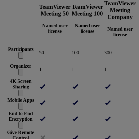
TeamViewer
TeamViewer
TeamViewer
Meeting
Meeting 50
Meeting 100
Company
Named user
Named user
Named user
license
license
license
Participants
50
100
300
Organizer
1
1
1
4K Screen
Sharing
Mobile Apps
End to End
Encryption
Give Remote
Control