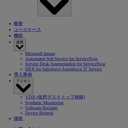
概要
ユースケース
機能
連携
Microsoft Intune
Automated Self Service for ServiceNow
Service Desk Augmentation for ServiceNow
DEX for Salesforce Agentforce IT Service
導入事例
アドオン
VDX (仮想デスクトップ体験)
Synthetic Monitoring
Software Reclaim
Device Refresh
価格