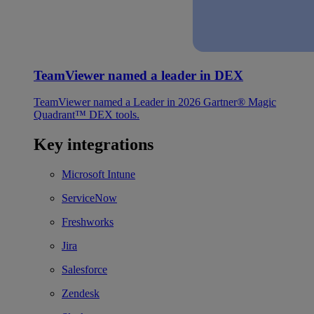
TeamViewer named a leader in DEX
TeamViewer named a Leader in 2026 Gartner® Magic
Quadrant™ DEX tools.
Key integrations
Microsoft Intune
ServiceNow
Freshworks
Jira
Salesforce
Zendesk