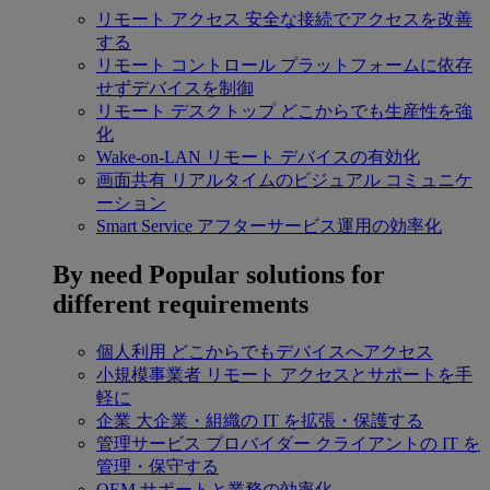
リモート アクセス
安全な接続でアクセスを改善
する
リモート コントロール
プラットフォームに依存
せずデバイスを制御
リモート デスクトップ
どこからでも生産性を強
化
Wake-on-LAN
リモート デバイスの有効化
画面共有
リアルタイムのビジュアル コミュニケ
ーション
Smart Service
アフターサービス運用の効率化
By need
Popular solutions for
different requirements
個人利用
どこからでもデバイスへアクセス
小規模事業者
リモート アクセスとサポートを手
軽に
企業
大企業・組織の IT を拡張・保護する
管理サービス プロバイダー
クライアントの IT を
管理・保守する
OEM
サポートと業務の効率化