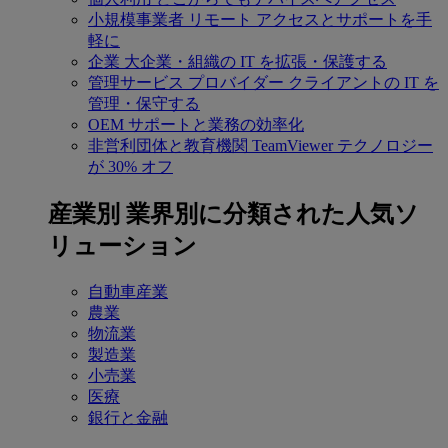
小規模事業者
リモート アクセスとサポートを手
軽に
企業
大企業・組織の IT を拡張・保護する
管理サービス プロバイダー
クライアントの IT を
管理・保守する
OEM
サポートと業務の効率化
非営利団体と教育機関
TeamViewer テクノロジー
が 30% オフ
産業別
業界別に分類された人気ソ
リューション
自動車産業
農業
物流業
製造業
小売業
医療
銀行と金融