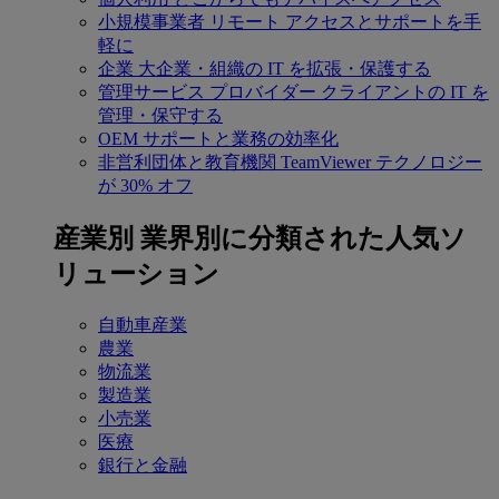
小規模事業者
リモート アクセスとサポートを手
軽に
企業
大企業・組織の IT を拡張・保護する
管理サービス プロバイダー
クライアントの IT を
管理・保守する
OEM
サポートと業務の効率化
非営利団体と教育機関
TeamViewer テクノロジー
が 30% オフ
産業別
業界別に分類された人気ソ
リューション
自動車産業
農業
物流業
製造業
小売業
医療
銀行と金融