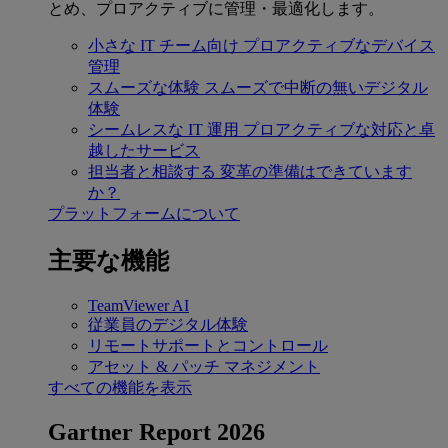
とめ、プロアクティブに管理・最適化します。
小さな IT チーム向け
プロアクティブなデバイス
管理
スムーズな体験
スムーズで中断の無いデジタル
体験
シームレスな IT 運用
プロアクティブな対応と卓
越したサービス
担当者と相談する
変革の準備はできています
か？
プラットフォームについて
主要な機能
TeamViewer AI
従業員のデジタル体験
リモートサポートとコントロール
アセット & パッチ マネジメント
すべての機能を表示
Gartner Report 2026