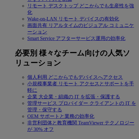
リモート デスクトップ
どこからでも生産性を強
化
Wake-on-LAN
リモート デバイスの有効化
画面共有
リアルタイムのビジュアル コミュニケ
ーション
Smart Service
アフターサービス運用の効率化
必要別
様々なチーム向けの人気ソ
リューション
個人利用
どこからでもデバイスへアクセス
小規模事業者
リモート アクセスとサポートを手
軽に
企業
大企業・組織の IT を拡張・保護する
管理サービス プロバイダー
クライアントの IT を
管理・保守する
OEM
サポートと業務の効率化
非営利団体と教育機関
TeamViewer テクノロジー
が 30% オフ