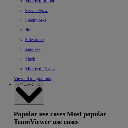
Microsoft Intune
ServiceNow
Freshworks
Jira
Salesforce
Zendesk
Slack
Microsoft Teams
View all integrations
ソリューション
Popular use cases
Most popular
TeamViewer use cases