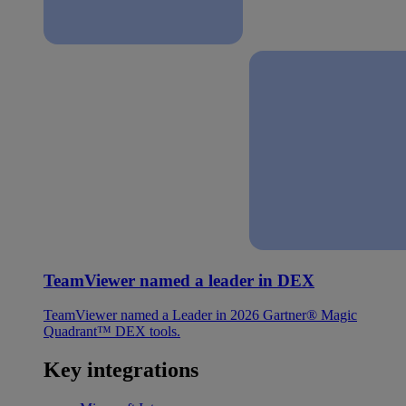
TeamViewer named a leader in DEX
TeamViewer named a Leader in 2026 Gartner® Magic
Quadrant™ DEX tools.
Key integrations