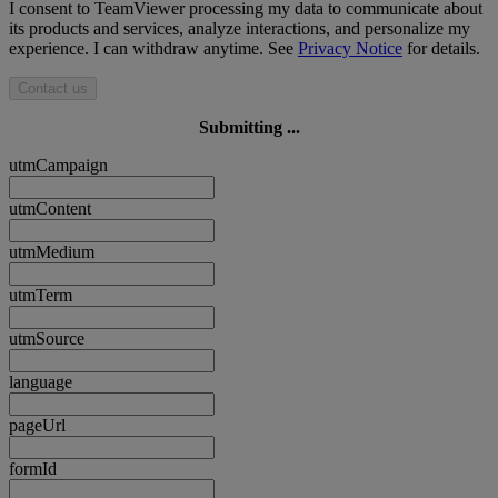
I consent to TeamViewer processing my data to communicate about
its products and services, analyze interactions, and personalize my
experience. I can withdraw anytime. See
Privacy Notice
for details.
Contact us
Submitting ...
utmCampaign
utmContent
utmMedium
utmTerm
utmSource
language
pageUrl
formId