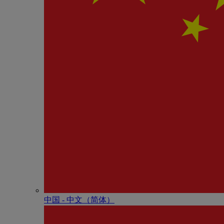
中国 - 中⽂（简体）