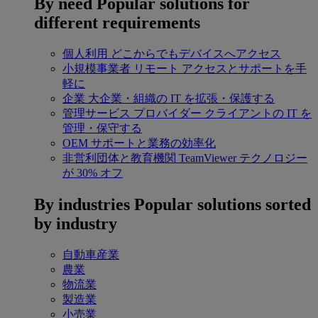
By need
Popular solutions for
different requirements
個人利用
どこからでもデバイスへアクセス
小規模事業者
リモート アクセスとサポートを手
軽に
企業
大企業・組織の IT を拡張・保護する
管理サービス プロバイダー
クライアントの IT を
管理・保守する
OEM
サポートと業務の効率化
非営利団体と教育機関
TeamViewer テクノロジー
が 30% オフ
By industries
Popular solutions sorted
by industry
自動車産業
農業
物流業
製造業
小売業