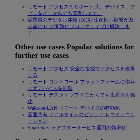
リモート アクセスとサポート
人、デバイス、ア
プリをどこからでも管理します。
従業員のデジタル体験 (DEX)
生産性へ影響が及
ぶ前に IT の問題にプロアクティブに解決しま
す。
Other use cases
Popular solutions for
further use cases
リモート アクセス
安全な接続でアクセスを改善
する
リモート コントロール
プラットフォームに依存
せずデバイスを制御
リモート デスクトップ
どこからでも生産性を強
化
Wake-on-LAN
リモート デバイスの有効化
画面共有
リアルタイムのビジュアル コミュニケ
ーション
Smart Service
アフターサービス運用の効率化