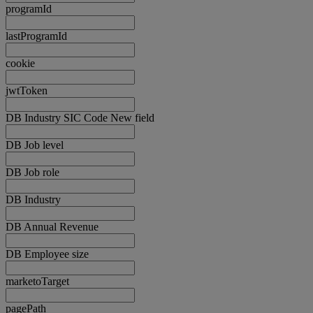
programId
lastProgramId
cookie
jwtToken
DB Industry SIC Code New field
DB Job level
DB Job role
DB Industry
DB Annual Revenue
DB Employee size
marketoTarget
pagePath