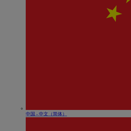
中国 - 中⽂（简体）