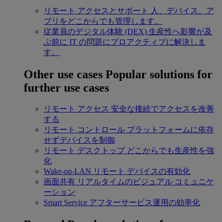
リモート アクセスとサポート
人、デバイス、ア
プリをどこからでも管理します。
従業員のデジタル体験 (DEX)
生産性へ影響が及
ぶ前に IT の問題にプロアクティブに解決しま
す。
Other use cases
Popular solutions for
further use cases
リモート アクセス
安全な接続でアクセスを改善
する
リモート コントロール
プラットフォームに依存
せずデバイスを制御
リモート デスクトップ
どこからでも生産性を強
化
Wake-on-LAN
リモート デバイスの有効化
画面共有
リアルタイムのビジュアル コミュニケ
ーション
Smart Service
アフターサービス運用の効率化