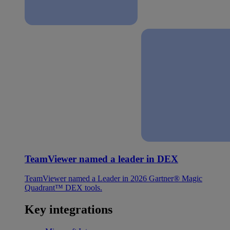
TeamViewer named a leader in DEX
TeamViewer named a Leader in 2026 Gartner® Magic
Quadrant™ DEX tools.
Key integrations