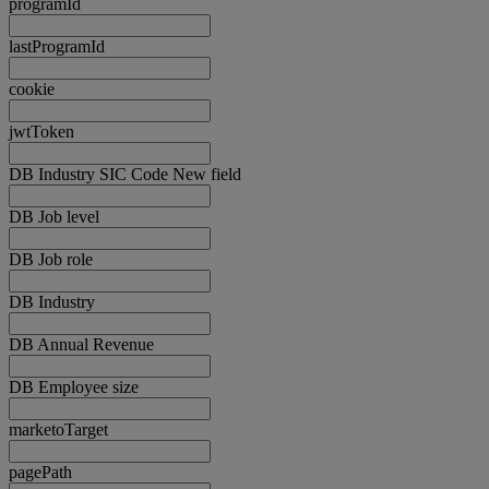
programId
lastProgramId
cookie
jwtToken
DB Industry SIC Code New field
DB Job level
DB Job role
DB Industry
DB Annual Revenue
DB Employee size
marketoTarget
pagePath