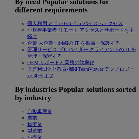
By need
Popular solutions for
different requirements
個人利用
どこからでもデバイスへアクセス
小規模事業者
リモート アクセスとサポートを手
軽に
企業
大企業・組織の IT を拡張・保護する
管理サービス プロバイダー
クライアントの IT を
管理・保守する
OEM
サポートと業務の効率化
非営利団体と教育機関
TeamViewer テクノロジー
が 30% オフ
By industries
Popular solutions sorted
by industry
自動車産業
農業
物流業
製造業
小売業