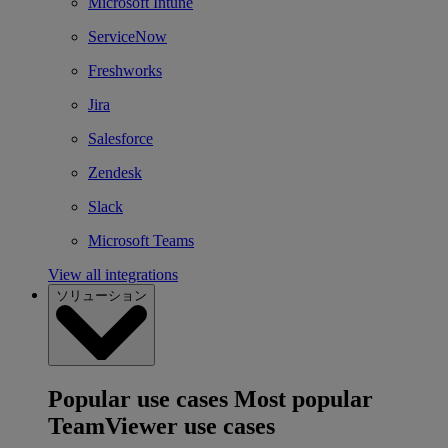
Microsoft Intune
ServiceNow
Freshworks
Jira
Salesforce
Zendesk
Slack
Microsoft Teams
View all integrations
ソリューション
Popular use cases
Most popular
TeamViewer use cases