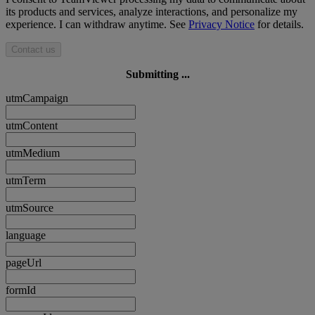
its products and services, analyze interactions, and personalize my
experience. I can withdraw anytime. See
Privacy Notice
for details.
Contact us
Submitting ...
utmCampaign
utmContent
utmMedium
utmTerm
utmSource
language
pageUrl
formId