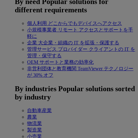
By need
Popular solutions for
different requirements
個人利用
どこからでもデバイスへアクセス
小規模事業者
リモート アクセスとサポートを手
軽に
企業
大企業・組織の IT を拡張・保護する
管理サービス プロバイダー
クライアントの IT を
管理・保守する
OEM
サポートと業務の効率化
非営利団体と教育機関
TeamViewer テクノロジー
が 30% オフ
By industries
Popular solutions sorted
by industry
自動車産業
農業
物流業
製造業
小売業