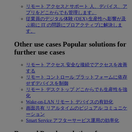
リモート アクセスとサポート
人、デバイス、ア
プリをどこからでも管理します。
従業員のデジタル体験 (DEX)
生産性へ影響が及
ぶ前に IT の問題にプロアクティブに解決しま
す。
Other use cases
Popular solutions for
further use cases
リモート アクセス
安全な接続でアクセスを改善
する
リモート コントロール
プラットフォームに依存
せずデバイスを制御
リモート デスクトップ
どこからでも生産性を強
化
Wake-on-LAN
リモート デバイスの有効化
画面共有
リアルタイムのビジュアル コミュニケ
ーション
Smart Service
アフターサービス運用の効率化