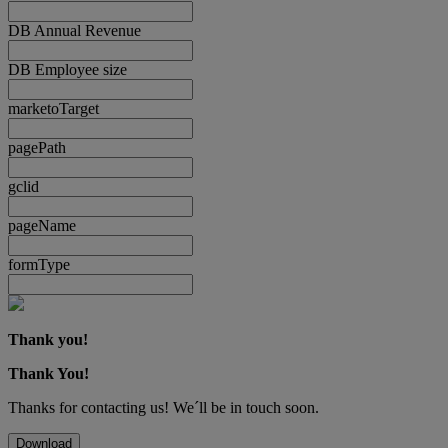
DB Annual Revenue
DB Employee size
marketoTarget
pagePath
gclid
pageName
formType
Thank you!
Thank You!
Thanks for contacting us! We´ll be in touch soon.
Download