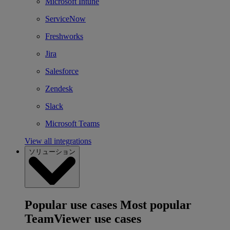
Microsoft Intune
ServiceNow
Freshworks
Jira
Salesforce
Zendesk
Slack
Microsoft Teams
View all integrations
ソリューション
Popular use cases
Most popular
TeamViewer use cases