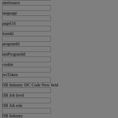
utmSource
language
pageUrl
formId
programId
lastProgramId
cookie
jwtToken
DB Industry SIC Code New field
DB Job level
DB Job role
DB Industry