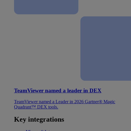
TeamViewer named a leader in DEX
TeamViewer named a Leader in 2026 Gartner® Magic
Quadrant™ DEX tools.
Key integrations