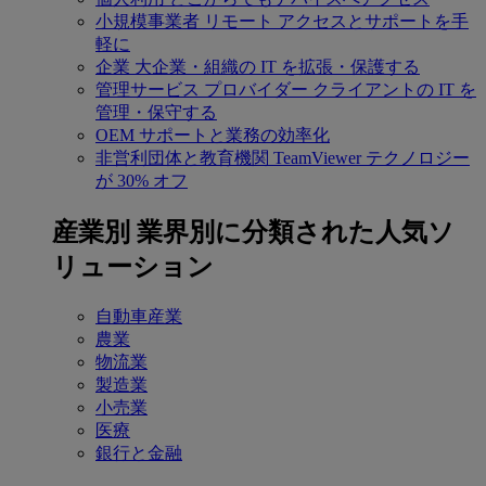
小規模事業者
リモート アクセスとサポートを手
軽に
企業
大企業・組織の IT を拡張・保護する
管理サービス プロバイダー
クライアントの IT を
管理・保守する
OEM
サポートと業務の効率化
非営利団体と教育機関
TeamViewer テクノロジー
が 30% オフ
産業別
業界別に分類された人気ソ
リューション
自動車産業
農業
物流業
製造業
小売業
医療
銀行と金融