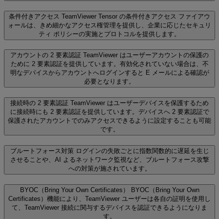
条件付きアクセス
TeamViewer Tensor の条件付きアクセス ファイアウ
ォールは、きめ細かなアクセス権管理を提供し、企業に応じたセキュリ
ティ ポリシーの実施とプロトコルを提供します。
アカウントの 2 要素認証
TeamViewer はユーザーアカウントの保護の
ために 2 要素認証を提供しています。有効化されていない場合は、不
明なデバイスからアカウントへログインすると E メールによる確認が
必要となります。
接続時の 2 要素認証
TeamViewer はユーザーデバイスを保護するため
に接続時にも 2 要素認証を提供しています。デバイスへ 2 要素認証で
保護されたアカウントでのみアクセスできるように設定することも可能
です。
ブルートフォース対策
ログインの失敗ごとに指数関数的に遅延を生じ
させることや、AI よるネットワーク監視など、ブルートフォース攻撃
への対策が施されています。
BYOC（Bring Your Own Certificates）
BYOC（Bring Your Own
Certificates）機能により、TeamViewer ユーザーは各自の証明を使用し
て、TeamViewer 接続に関与するデバイスを認証できるようになりま
す。