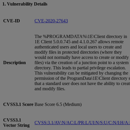
1. Vulnerability Details
CVE-ID
CVE-2020-27643
The %PROGRAMDATA%\1E\Client directory in
1E Client 5.0.0.745 and 4.1.0.267 allows remote
authenticated users and local users to create and
modify files in protected directories (where they
would not normally have access to create or modify
Description
files) via the creation of a junction point to a system
directory. This leads to partial privilege escalation.
This vulnerability can be mitigated by changing the
permission of the ProgramData\1E\Client directory 
that a standard user does not have the ability to crea
and modify files.
CVSS3.1
Score
Base Score 6.5 (Medium)
CVSS3.1
CVSS:3.1/AV:N/AC:L/PR:L/UI:N/S:U/C:N/I:H/A
Vector String