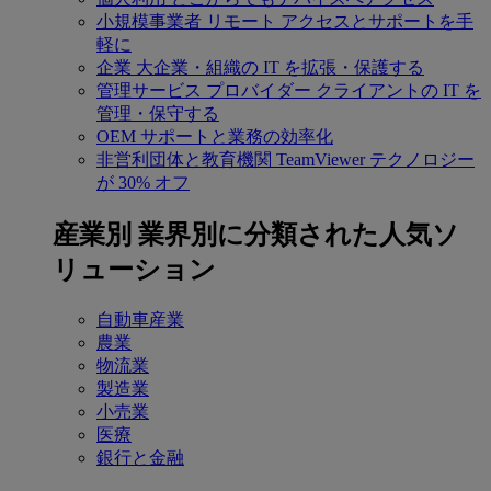
小規模事業者
リモート アクセスとサポートを手
軽に
企業
大企業・組織の IT を拡張・保護する
管理サービス プロバイダー
クライアントの IT を
管理・保守する
OEM
サポートと業務の効率化
非営利団体と教育機関
TeamViewer テクノロジー
が 30% オフ
産業別
業界別に分類された人気ソ
リューション
自動車産業
農業
物流業
製造業
小売業
医療
銀行と金融