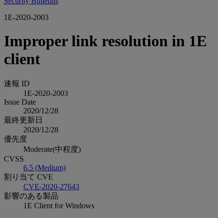
Security Bulletins
1E-2020-2003
Improper link resolution in 1E
client
速報 ID
1E-2020-2003
Issue Date
2020/12/28
最終更新日
2020/12/28
優先度
Moderate(中程度)
CVSS
6.5 (Medium)
割り当て CVE
CVE-2020-27643
影響のある製品
1E Client for Windows