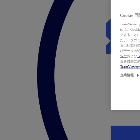
Cookie
TeamVi
めに、Coo
クすることによ
たデータのそ
る当社製品の
びデータの処
シー
および
置を自由に
TeamVie
企業情報