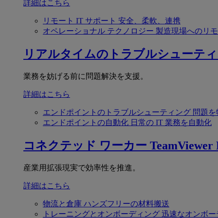
詳細はこちら
リモート IT サポート
安全、柔軟、連携
オペレーショナル テクノロジー
製造現場へのリモ
リアルタイムのトラブルシューティ
業務を妨げる前に問題解決を支援。
詳細はこちら
エンドポイントのトラブルシューティング
問題を
エンドポイントの自動化
日常の IT 業務を自動化
コネクテッド ワーカー
TeamViewer F
産業用拡張現実で効率性を推進。
詳細はこちら
物流と倉庫
ハンズフリーの材料搬送
トレーニングとオンボーディング
迅速なオンボー