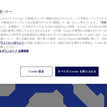
 同意バナー
ewer とそのパートナーは、お客様のユーザー体験や当社のマーケティング手段をパーソナライ
kie や類似のテクノロジーをお客様のデバイスに配置して、使いたいと考えています。
「同意
り、お客様は、 (i) 当社のすべての Cookie の設定および使用、ならびに (ii) Cookie
の後の処理に同意したものとみなされます。その後、Cookie の使用から収集されたデー
使用および対応する分析測定から収集されたデータと組み合わされることもあります。Cook
理について、特に正確な目的、第三者への提供、および Cookie の保存期間に関して、当
プライバシーポリシー
に詳細に記載されています。独自の設定を選択する場合は、Cookie 設定で
調整してださい。
werをダウンロード
企業情報
Cookie 設定
すべての Cookie を受け入れる