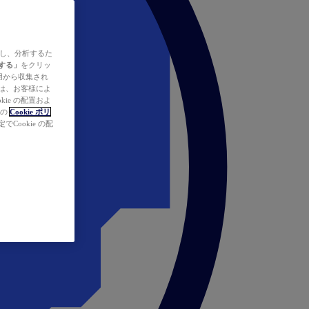
ズし、分析するた
する」
をクリッ
の使用から収集され
タは、お客様によ
ie の配置およ
社の
Cookie ポリ
Cookie の配