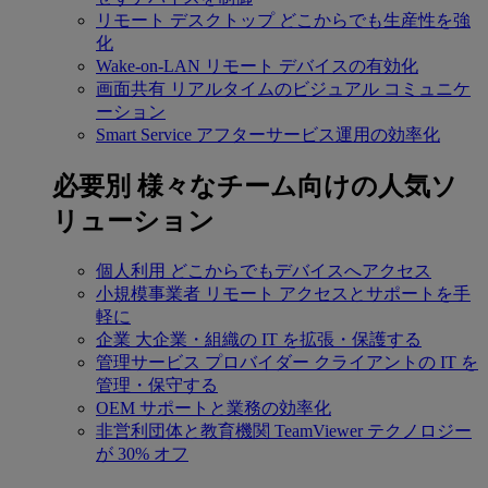
リモート デスクトップ
どこからでも生産性を強
化
Wake-on-LAN
リモート デバイスの有効化
画面共有
リアルタイムのビジュアル コミュニケ
ーション
Smart Service
アフターサービス運用の効率化
必要別
様々なチーム向けの人気ソ
リューション
個人利用
どこからでもデバイスへアクセス
小規模事業者
リモート アクセスとサポートを手
軽に
企業
大企業・組織の IT を拡張・保護する
管理サービス プロバイダー
クライアントの IT を
管理・保守する
OEM
サポートと業務の効率化
非営利団体と教育機関
TeamViewer テクノロジー
が 30% オフ