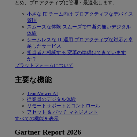
とめ、プロアクティブに管理・最適化します。
小さな IT チーム向け
プロアクティブなデバイス
管理
スムーズな体験
スムーズで中断の無いデジタル
体験
シームレスな IT 運用
プロアクティブな対応と卓
越したサービス
担当者と相談する
変革の準備はできています
か？
プラットフォームについて
主要な機能
TeamViewer AI
従業員のデジタル体験
リモートサポートとコントロール
アセット & パッチ マネジメント
すべての機能を表示
Gartner Report 2026