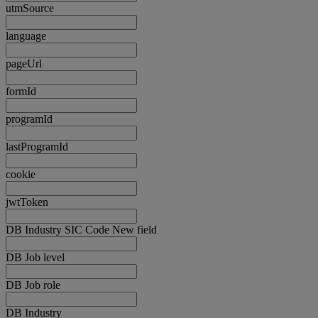
utmSource
language
pageUrl
formId
programId
lastProgramId
cookie
jwtToken
DB Industry SIC Code New field
DB Job level
DB Job role
DB Industry