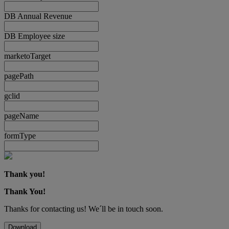
DB Annual Revenue
DB Employee size
marketoTarget
pagePath
gclid
pageName
formType
Thank you!
Thank You!
Thanks for contacting us! We´ll be in touch soon.
Download